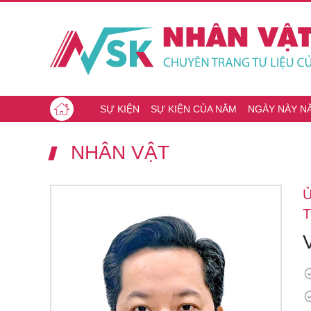
SỰ KIỆN
SỰ KIỆN CỦA NĂM
NGÀY NÀY N
NHÂN VẬT
Ủ