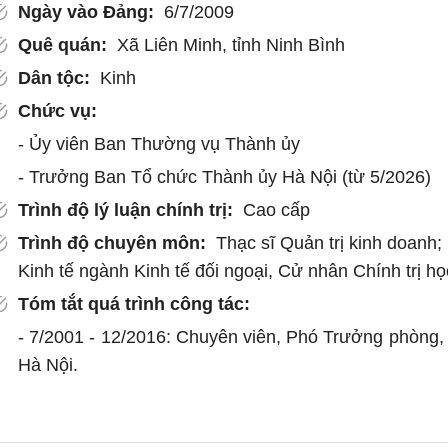
Ngày vào Đảng:
6/7/2009
Quê quán:
Xã Liên Minh, tỉnh Ninh Bình
Dân tộc:
Kinh
Chức vụ:
- Ủy viên Ban Thường vụ Thành ủy
- Trưởng Ban Tổ chức Thành ủy Hà Nội (từ 5/2026)
Trình độ lý luận chính trị:
Cao cấp
Trình độ chuyên môn:
Thạc sĩ Quản trị kinh doanh;
Kinh tế ngành Kinh tế đối ngoại, Cử nhân Chính trị họ
Tóm tắt quá trình công tác:
- 7/2001 - 12/2016: Chuyên viên, Phó Trưởng phòng
Hà Nội.
- 12/2016 - 9/2019: Giám đốc Sở Ngoại vụ thành phố 
- 9/2019 - 2/2021: Chánh Văn phòng UBND thành phố