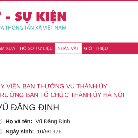
ĂM XƯA
HỒ SƠ TƯ LIỆU
NHÂN VẬT
GIỚI THIỆU
Y VIÊN BAN THƯỜNG VỤ THÀNH ỦY
TRƯỞNG BAN TỔ CHỨC THÀNH ỦY HÀ NỘI
VŨ ĐĂNG ĐỊNH
Họ và tên:
Vũ Đăng Định
Ngày sinh:
10/9/1976