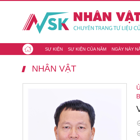
SỰ KIỆN
SỰ KIỆN CỦA NĂM
NGÀY NÀY N
NHÂN VẬT
B