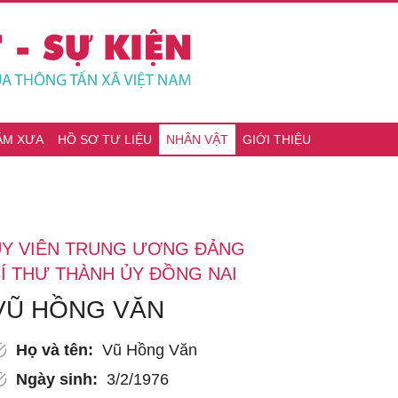
ĂM XƯA
HỒ SƠ TƯ LIỆU
NHÂN VẬT
GIỚI THIỆU
ỦY VIÊN TRUNG ƯƠNG ĐẢNG
Í THƯ THÀNH ỦY ĐỒNG NAI
VŨ HỒNG VĂN
Họ và tên:
Vũ Hồng Văn
Ngày sinh:
3/2/1976