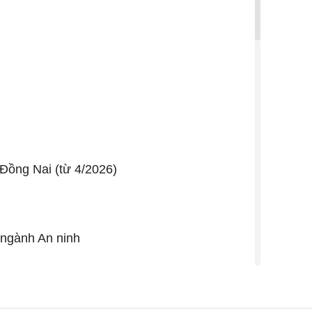
Đồng Nai (từ 4/2026)
 ngành An ninh
 cán bộ, Bộ Tư lệnh Cảnh sát cơ động, Bộ