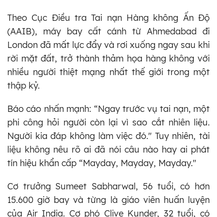
Theo Cục Điều tra Tai nạn Hàng không Ấn Độ
(AAIB), máy bay cất cánh từ Ahmedabad đi
London đã mất lực đẩy và rơi xuống ngay sau khi
rời mặt đất, trở thành thảm họa hàng không với
nhiều người thiệt mạng nhất thế giới trong một
thập kỷ.
Báo cáo nhấn mạnh: “Ngay trước vụ tai nạn, một
phi công hỏi người còn lại vì sao cắt nhiên liệu.
Người kia đáp không làm việc đó." Tuy nhiên, tài
liệu không nêu rõ ai đã nói câu nào hay ai phát
tín hiệu khẩn cấp “Mayday, Mayday, Mayday."
Cơ trưởng Sumeet Sabharwal, 56 tuổi, có hơn
15.600 giờ bay và từng là giáo viên huấn luyện
của Air India. Cơ phó Clive Kunder, 32 tuổi, có