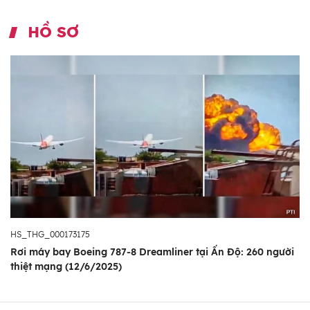
HỒ SƠ
HS_THG_000173175
Rơi máy bay Boeing 787-8 Dreamliner tại Ấn Độ: 260 người
thiệt mạng (12/6/2025)