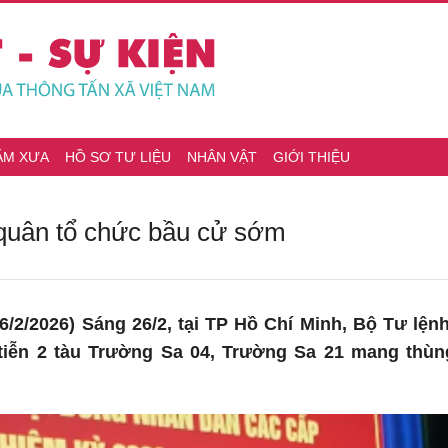
ĂM XƯA
HỒ SƠ TƯ LIỆU
NHÂN VẬT
GIỚI THIỆU
 quân tổ chức bầu cử sớm
/2/2026) Sáng 26/2, tại TP Hồ Chí Minh, Bộ Tư lện
iễn 2 tàu Trường Sa 04, Trường Sa 21 mang thùn