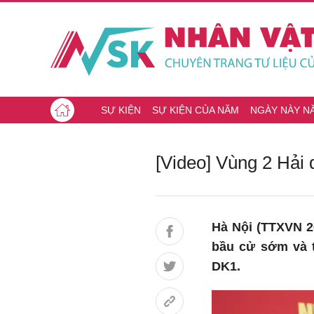
SỰ KIỆN
SỰ KIỆN CỦA NĂM
NGÀY NÀY N
[Video] Vùng 2 Hải
Hà Nội (TTXVN 26
bầu cử sớm và t
DK1.