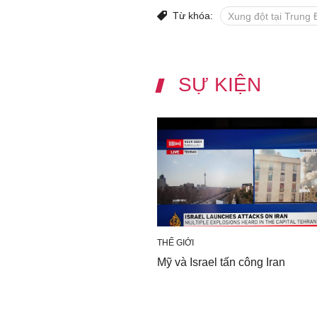
Từ khóa:
Xung đột tại Trung
SỰ KIỆN
THẾ GIỚI
Mỹ và Israel tấn công Iran