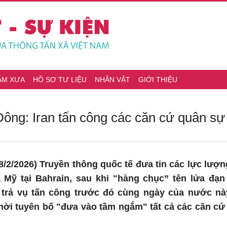
ĂM XƯA
HỒ SƠ TƯ LIỆU
NHÂN VẬT
GIỚI THIỆU
Đông: Iran tấn công các căn cứ quân sự
28/2/2026) Truyền thông quốc tế đưa tin các lực lượn
 Mỹ tại Bahrain, sau khi "hàng chục” tên lửa đạ
p trả vụ tấn công trước đó cùng ngày của nước 
thời tuyên bố "đưa vào tầm ngắm" tất cả các căn cứ