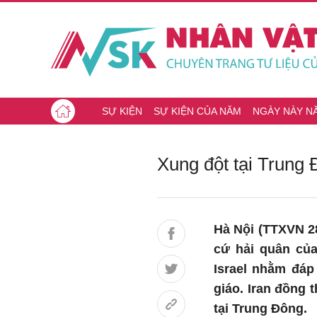
SỰ KIỆN
SỰ KIỆN CỦA NĂM
NGÀY NÀY N
Xung đột tại Trung 
Hà Nội (TTXVN 
cứ hải quân của
Israel nhằm đá
giáo. Iran đồng 
tại Trung Đông.