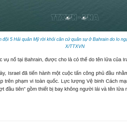
đội 5 Hải quân Mỹ rời khỏi căn cứ quân sự ở Bahrain do lo ngại
X/TTXVN
c vụ nổ tại Bahrain, được cho là có thể do tên lửa của Ir
y, Israel đã tiến hành một cuộc tấn công phủ đầu nhằm
ấp trên phạm vi toàn quốc. Lực lượng Vệ binh Cách mạ
đợt đầu tiên” gồm thiết bị bay không người lái và tên lửa 