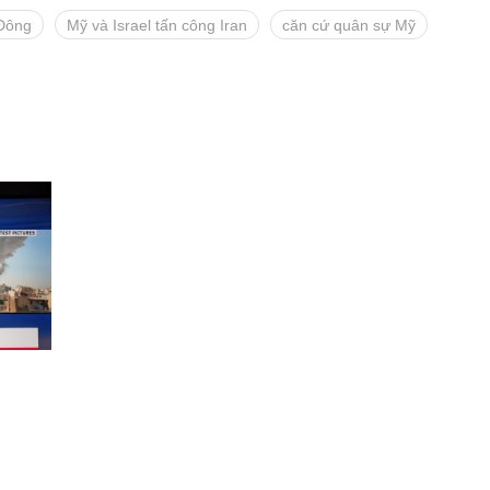
 Đông
Mỹ và Israel tấn công Iran
căn cứ quân sự Mỹ