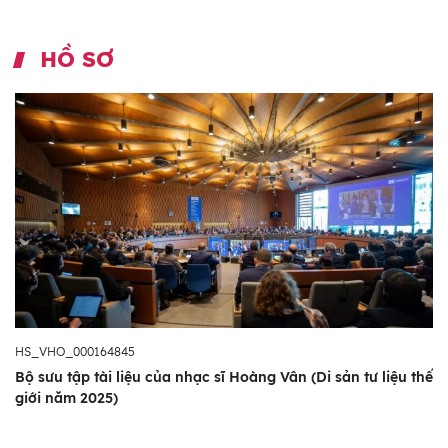
HỒ SƠ
HS_VHO_000164845
Bộ sưu tập tài liệu của nhạc sĩ Hoàng Vân (Di sản tư liệu thế
giới năm 2025)