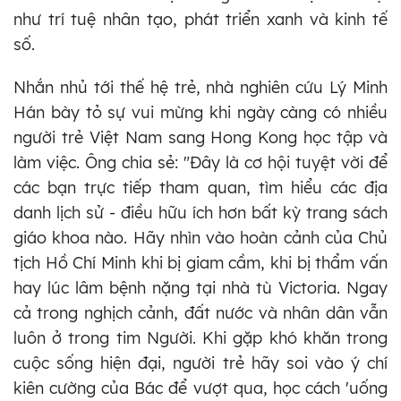
như trí tuệ nhân tạo, phát triển xanh và kinh tế
số.
Nhắn nhủ tới thế hệ trẻ, nhà nghiên cứu Lý Minh
Hán bày tỏ sự vui mừng khi ngày càng có nhiều
người trẻ Việt Nam sang Hong Kong học tập và
làm việc. Ông chia sẻ: "Đây là cơ hội tuyệt vời để
các bạn trực tiếp tham quan, tìm hiểu các địa
danh lịch sử - điều hữu ích hơn bất kỳ trang sách
giáo khoa nào. Hãy nhìn vào hoàn cảnh của Chủ
tịch Hồ Chí Minh khi bị giam cầm, khi bị thẩm vấn
hay lúc lâm bệnh nặng tại nhà tù Victoria. Ngay
cả trong nghịch cảnh, đất nước và nhân dân vẫn
luôn ở trong tim Người. Khi gặp khó khăn trong
cuộc sống hiện đại, người trẻ hãy soi vào ý chí
kiên cường của Bác để vượt qua, học cách 'uống