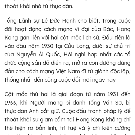
thoát khỏi nhà tù thực dân.
Tổng Lãnh sự Lê Đức Hạnh cho biết, trong cuộc
đời hoạt động cách mạng vĩ đại của Bác, Hong
Kong gắn liền với hai cột mốc lịch sử. Đầu tiên là
vào đầu năm 1930 tại Cửu Long, dưới sự chủ trì
của Nguyễn Ái Quốc, Hội nghị hợp nhất các tổ
chức cộng sản đã diễn ra, mở ra con đường đúng
đắn cho cách mạng Việt Nam đi từ giành độc lập,
thống nhất đến công cuộc đổi mới ngày nay.
Cột mốc thứ hai là giai đoạn từ năm 1931 đến
1933, khi Người mang bí danh Tống Văn Sơ, bị
thực dân Anh bắt giữ. Cuộc đấu tranh pháp lý để
thoát khỏi sự giam cầm tại Hong Kong không chỉ
thể hiện rõ bản lĩnh, trí tuệ và ý chí kiên cường