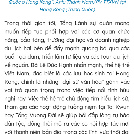
Quốc ở Hong Kong”. Ảnh: Thành Nam/PV TTXVN tại
Hong Kong (Trung Quốc)
Trong thời gian tới, Tổng Lãnh sự quán mong
muốn tiếp tục phối hợp với các cơ quan chức
năng, bảo tàng, trường đại học và doanh nghiệp
du lịch hai bên để đẩy mạnh quảng bá qua các
buổi tọa đàm, triển lãm tư liệu và các tour du lịch
về nguồn. Bà Lê Đức Hạnh nhấn mạnh, thế hệ trẻ
Việt Nam, đặc biệt là các lưu học sinh tại Hong
Kong, chính là những "đại sứ văn hóa" gánh vác
vai trò quan trọng trong việc tiếp nối tình hữu
nghị này. Việc thế hệ trẻ chủ động tìm hiểu lịch sử,
tham gia các hoạt động tưởng niệm tại Tai Kwun
hay Tống Vương Đài sẽ giúp bồi đắp lòng tự hào
dân tộc, đồng thời mở ra các cơ hội hợp tác mới
với thanh niên bản địa trong các lĩnh vực thời đại