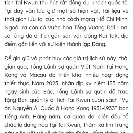
tích Tai Kwun thu hút rất đông du khách quốc tế.
Tại đây vẫn lưu giữ một số hiện vật, tài liệu về
thời gian lưu lại của nhà cách mạng Hồ Chí Minh.
Ngoài ra còn có vườn hoa Tống Vương Đài - nơi
có tảng đá di tích gần sân vận động Kai Tak, địa
điểm gắn liền với sự kiện thành lập Đảng.
Để gìn giữ và phát huy các giá trị lịch sử này, thời
gian qua, Tổng Lãnh sự quán Việt Nam tại Hong
Kong và Macau đã triển khai nhiều hoạt động
thiết thực. Năm 2025, nhân dịp kỷ niệm 135 năm
ngày sinh của Bác, Tổng Lãnh sự quán đã trao
tặng Ban quản lý di tích Tai Kwun cuốn sách “Vụ
án Nguyễn Ái Quốc ở Hong Kong 1931-1933” bản
tiếng Anh. Hàng năm, cơ quan đại diện đều tổ
chức lễ dâng hoa tại Tai Kwun, thăm xà lim trưng