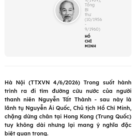
9/1969);
Tổng
Bí
thư
(10/1956
-
9/1960)
HỒ
CHÍ
MINH
Hà Nội (TTXVN 4/6/2026) Trong suốt hành
trình ra đi tìm đường cứu nước của người
thanh niên Nguyễn Tất Thành - sau này là
lãnh tụ Nguyễn Ái Quốc, Chủ tịch Hồ Chí Minh,
chặng dừng chân tại Hong Kong (Trung Quốc)
tuy không dài nhưng lại mang ý nghĩa đặc
biệt quan trọng.