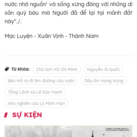
nước nhớ nguồn' và sống xứng đáng với những di
sản quý báu mà Người đã để lại tại mảnh đất
này"./.
Mạc Luyện - Xuân Vịnh - Thành Nam
Từ khóa:
Chủ tịch Hồ Chí Minh
Nguyễn Ái Quốc
Bác Hồ ra đi tìm đường cứu nước
Dấu ấn Hong Kong
Tổng Lãnh sự Lê Đức Hạnh
nhà nghiên cứu Lý Minh Hán
SỰ KIỆN