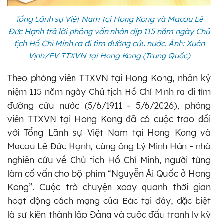
Tổng Lãnh sự Việt Nam tại Hong Kong và Macau Lê
Đức Hạnh trả lời phỏng vấn nhân dịp 115 năm ngày Chủ
tịch Hồ Chí Minh ra đi tìm đường cứu nước. Ảnh: Xuân
Vịnh/PV TTXVN tại Hong Kong (Trung Quốc)
Theo phóng viên TTXVN tại Hong Kong, nhân kỷ
niệm 115 năm ngày Chủ tịch Hồ Chí Minh ra đi tìm
đường cứu nước (5/6/1911 - 5/6/2026), phóng
viên TTXVN tại Hong Kong đã có cuộc trao đổi
với Tổng Lãnh sự Việt Nam tại Hong Kong và
Macau Lê Đức Hạnh, cùng ông Lý Minh Hán - nhà
nghiên cứu về Chủ tịch Hồ Chí Minh, người từng
làm cố vấn cho bộ phim “Nguyễn Ái Quốc ở Hong
Kong”. Cuộc trò chuyện xoay quanh thời gian
hoạt động cách mạng của Bác tại đây, đặc biệt
là sự kiện thành lập Đảng và cuộc đấu tranh ly kỳ