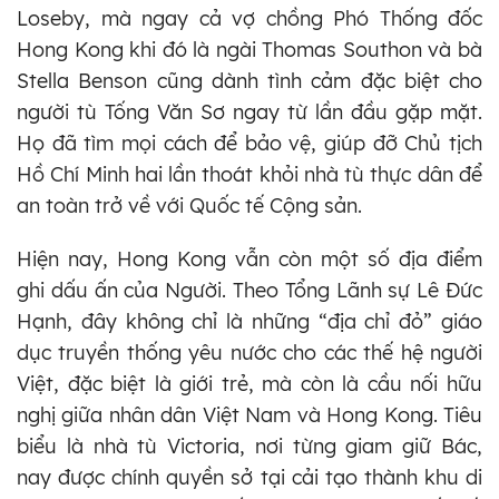
Loseby, mà ngay cả vợ chồng Phó Thống đốc
Hong Kong khi đó là ngài Thomas Southon và bà
Stella Benson cũng dành tình cảm đặc biệt cho
người tù Tống Văn Sơ ngay từ lần đầu gặp mặt.
Họ đã tìm mọi cách để bảo vệ, giúp đỡ Chủ tịch
Hồ Chí Minh hai lần thoát khỏi nhà tù thực dân để
an toàn trở về với Quốc tế Cộng sản.
Hiện nay, Hong Kong vẫn còn một số địa điểm
ghi dấu ấn của Người. Theo Tổng Lãnh sự Lê Đức
Hạnh, đây không chỉ là những “địa chỉ đỏ” giáo
dục truyền thống yêu nước cho các thế hệ người
Việt, đặc biệt là giới trẻ, mà còn là cầu nối hữu
nghị giữa nhân dân Việt Nam và Hong Kong. Tiêu
biểu là nhà tù Victoria, nơi từng giam giữ Bác,
nay được chính quyền sở tại cải tạo thành khu di