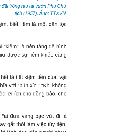
 đất trồng rau tại vườn Phủ Chủ
tịch (1957). Ảnh: TTXVN
ệm, biết liêm là một dân tộc
oi “kiệm” là nền tảng để hình
 giữ được sự liêm khiết, càng
t là tiết kiệm tiền của, vật
ĩa với “bủn xỉn”: “Khi không
iệc lợi ích cho đồng bào, cho
 “ai đưa vàng bạc vứt đi là
y gắt thói làm việc tùy tiện,