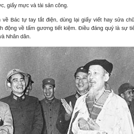
ớc, giấy mực và tài sản công.
về Bác tự tay tắt điện, dùng lại giấy viết hay sửa ch
h động về tấm gương tiết kiệm. Điều đáng quý là sự ti
và Nhân dân.