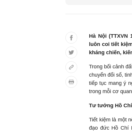
Hà Nội (TTXVN 1
luôn coi tiết ki
kháng chiến, kiế
Trong bối cảnh đấ
chuyển đổi số, ti
tiếp tục mang ý n
trong mỗi cơ quan
Tư tưởng Hồ Chí 
Tiết kiệm là một 
đạo đức Hồ Chí M