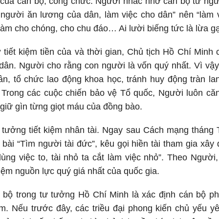
n của cán bộ, công chức. Người nhắc nhở cán bộ từ ng
 người ăn lương của dân, làm việc cho dân” nên “làm 
Làm cho chóng, cho chu đáo… Ai lười biếng tức là lừa gạ
tiết kiệm tiền của và thời gian, Chủ tịch Hồ Chí Minh
 dân. Người cho rằng con người là vốn quý nhất. Vì vậy,
n, tổ chức lao động khoa học, tránh huy động tràn la
 Trong các cuộc chiến bảo vệ Tổ quốc, Người luôn căn
 giữ gìn từng giọt máu của đồng bào.
ư tưởng tiết kiệm nhân tài. Ngay sau Cách mạng tháng
bài “Tìm người tài đức”, kêu gọi hiền tài tham gia xâ
dùng việc to, tài nhỏ ta cắt làm việc nhỏ”. Theo Ngườ
 kiệm nguồn lực quý giá nhất của quốc gia.
 bộ trong tư tưởng Hồ Chí Minh là xác định cán bộ phả
ệm. Nếu trước đây, các triều đại phong kiến chủ yếu y