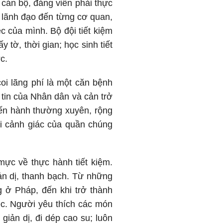
u cán bộ, đảng viên phải thực
 lãnh đạo đến từng cơ quan,
ệc của mình. Bộ đội tiết kiệm
 tờ, thời gian; học sinh tiết
c.
coi lãng phí là một căn bệnh
 tin của Nhân dân và cản trở
iến hành thường xuyên, rộng
ai cảnh giác của quần chúng
ực về thực hành tiết kiệm.
ản dị, thanh bạch. Từ những
g ở Pháp, đến khi trở thành
iệc. Người yêu thích các món
iản dị, đi dép cao su; luôn