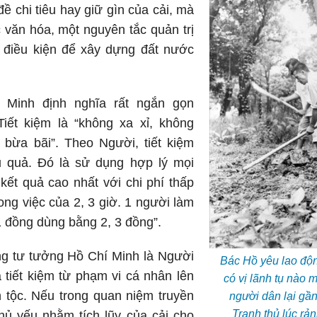
ề chi tiêu hay giữ gìn của cải, mà
văn hóa, một nguyên tắc quản trị
à điều kiện để xây dựng đất nước
 Minh định nghĩa rất ngắn gọn
iết kiệm là “không xa xỉ, không
 bừa bãi”. Theo Người, tiết kiệm
u quả. Đó là sử dụng hợp lý mọi
kết quả cao nhất với chi phí thấp
ong việc của 2, 3 giờ. 1 người làm
1 đồng dùng bằng 2, 3 đồng”.
ng tư tưởng Hồ Chí Minh là Người
Bác Hồ yêu lao động,
tiết kiệm từ phạm vi cá nhân lên
có vị lãnh tụ nào m
 tộc. Nếu trong quan niệm truyền
người dân lại gần
Tranh thủ lúc rả
chủ yếu nhằm tích lũy của cải cho