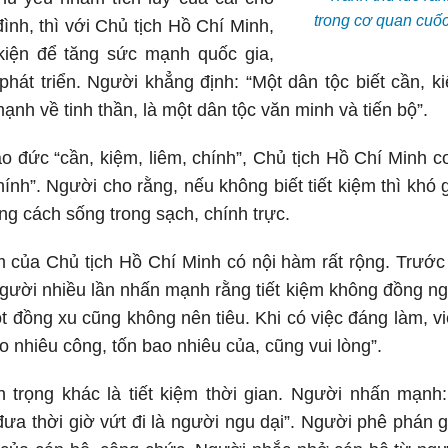
trong cơ quan cuốc
ình, thì với Chủ tịch Hồ Chí Minh,
 kiện để tăng sức mạnh quốc gia,
phát triển. Người khẳng định: “Một dân tộc biết cần, ki
mạnh về tinh thần, là một dân tộc văn minh và tiến bộ”.
ạo đức “cần, kiệm, liêm, chính”, Chủ tịch Hồ Chí Minh c
hính”. Người cho rằng, nếu không biết tiết kiệm thì khó
g cách sống trong sạch, chính trực.
m của Chủ tịch Hồ Chí Minh có nội hàm rất rộng. Trước hế
Người nhiều lần nhấn mạnh rằng tiết kiệm không đồng ngh
ột đồng xu cũng không nên tiêu. Khi có việc đáng làm, v
o nhiêu công, tốn bao nhiêu của, cũng vui lòng”.
 trọng khác là tiết kiệm thời gian. Người nhấn mạnh:
đưa thời giờ vứt đi là người ngu dại”. Người phê phán ga