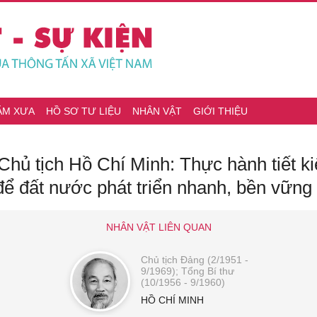
ĂM XƯA
HỒ SƠ TƯ LIỆU
NHÂN VẬT
GIỚI THIỆU
hủ tịch Hồ Chí Minh: Thực hành tiết k
để đất nước phát triển nhanh, bền vững
NHÂN VẬT LIÊN QUAN
Chủ tịch Đảng (2/1951 -
9/1969); Tổng Bí thư
(10/1956 - 9/1960)
HỒ CHÍ MINH