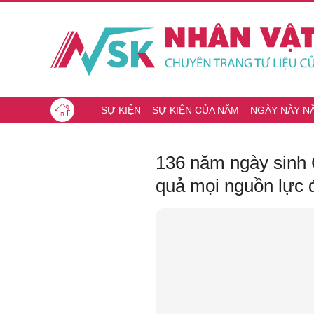
SỰ KIỆN
SỰ KIỆN CỦA NĂM
NGÀY NÀY N
136 năm ngày sinh C
quả mọi nguồn lực 