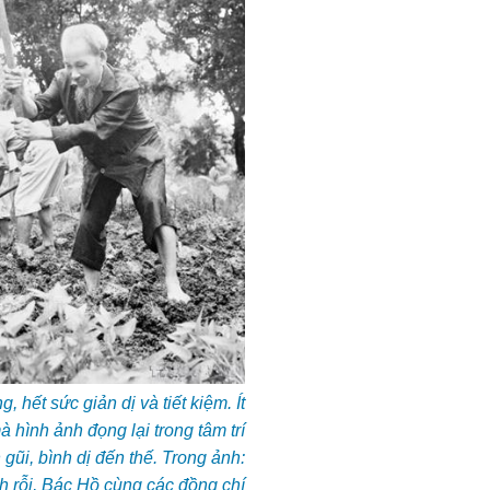
 hết sức giản dị và tiết kiệm. Ít
à hình ảnh đọng lại trong tâm trí
 gũi, bình dị đến thế. Trong ảnh:
nh rỗi, Bác Hồ cùng các đồng chí