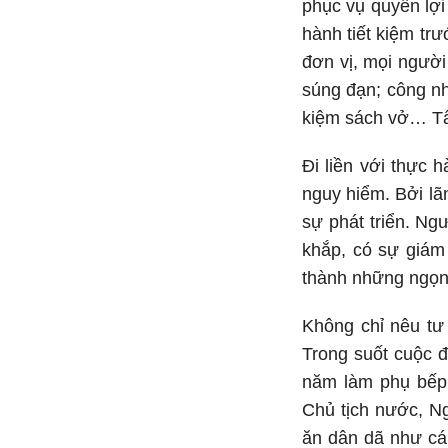
phục vụ quyền lợi 
hành tiết kiệm tr
đơn vị, mọi người 
súng đạn; công nhâ
kiệm sách vở… Tấ
Đi liền với thực 
nguy hiểm. Bởi lã
sự phát triển. Ng
khắp, có sự giám 
thành những ngọn 
Không chỉ nêu tư
Trong suốt cuộc đ
năm làm phụ bếp t
Chủ tịch nước, Ng
ăn dân dã như cá 