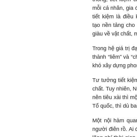
mỗi cá nhân, gia đ
tiết kiệm là điều
tạo nền tảng cho 
giàu về vật chất, 
Trong hệ giá trị đ
thành “liêm” và “c
khó xây dựng phon
Tư tưởng tiết kiệ
chất. Tuy nhiên, 
nên tiêu xài thì m
Tổ quốc, thì dù ba
Một nội hàm quan
người điên rồ. Ai 