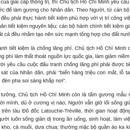
của giai cấp thống trị, thì Chủ tịch Hồ Chí Minh yêu cầ
ước để làm gương cho Nhân dân. Theo Người, từ cán bộ
đều phải thực hành tiết kiệm phù hợp với vị trí công vi
n tiết kiệm nguyên liệu; cán bộ hành chính tiết kiệm giấy
t cả đều nhằm tạo nên sức mạnh tổng hợp cho đất nướ
hành tiết kiệm là chống lãng phí. Chủ tịch Hồ Chí Minh 
ng phí làm thất thoát nguồn lực quốc gia, làm giảm niềm
ười yêu cầu cuộc đấu tranh chống lãng phí phải được t
sát của Nhân dân, phải “biến hàng triệu con mắt, lỗ t
đèn pha soi sáng khắp nơi”.
 tưởng, Chủ tịch Hồ Chí Minh còn là tấm gương mẫu m
ời mình, dù ở cương vị nào, Người vẫn giữ lối sống gi
rên tàu Đô đốc Latouche-Tréville, thời gian hoạt độn
ười luôn sống giản dị trong ăn uống, sinh hoạt, làm v
kho, cà muối, dưa chua; thường mặc bộ quần áo ka ki g