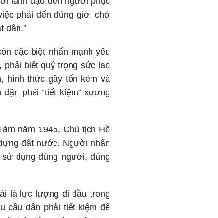
ười lãnh đạo đến người phục
việc phải đến đúng giờ, chớ
t dân.”
 còn đặc biệt nhấn mạnh yêu
 phải biết quý trọng sức lao
n, hình thức gây tốn kém và
 dặn phải “tiết kiệm” xương
 Tám năm 1945, Chủ tịch Hồ
y dựng đất nước. Người nhấn
i, sử dụng đúng người, đúng
i là lực lượng đi đầu trong
êu cầu dân phải tiết kiệm để