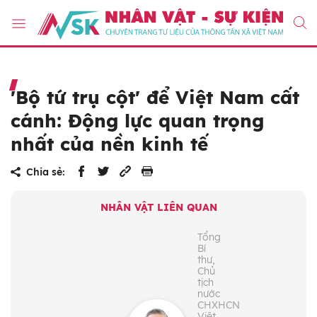
'Bộ tứ trụ cột' để Việt Nam cất
cánh: Động lực quan trọng
nhất của nền kinh tế
Chia sẻ:
NHÂN VẬT LIÊN QUAN
Tổng
Bí
thư,
Chủ
tịch
nước
CHXHCN
Việt