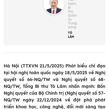
Nam;
Bí
thư
Quân
ủy
Trung
ương
TÔ
LÂM
Hà Nội (TTXVN 21/5/2025) Phát biểu chỉ đạo
tại hội nghị toàn quốc ngày 18/5/2025 về Nghị
quyết số 66-NQ/TW và Nghị quyết số 68-
NQ/TW, Tổng Bí thư Tô Lâm nhấn mạnh: Bốn
Nghị quyết của Bộ Chính trị (Nghị quyết số 57-
NQ/TW ngày 22/12/2024 về đột phá phát
triển khoa học, công nghệ, đổi mới sáng tạo