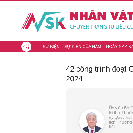
SỰ KIỆN
SỰ KIỆN CỦA NĂM
NGÀY NÀY N
42 công trình đoạt
2024
Ủy viên Bộ C
Bí thư Thườ
ủy Quốc hội
tịch Thường
hội