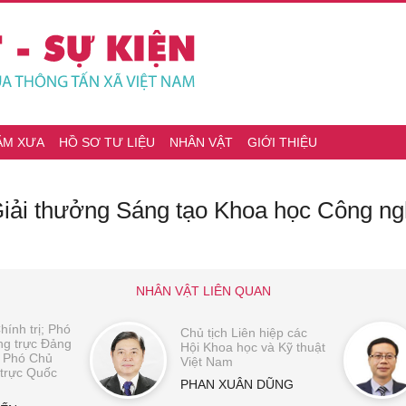
ĂM XƯA
HỒ SƠ TƯ LIỆU
NHÂN VẬT
GIỚI THIỆU
 Giải thưởng Sáng tạo Khoa học Công n
NHÂN VẬT LIÊN QUAN
hính trị; Phó
Chủ tịch Liên hiệp các
ng trực Đảng
Hội Khoa học và Kỹ thuật
; Phó Chủ
Việt Nam
 trực Quốc
PHAN XUÂN DŨNG