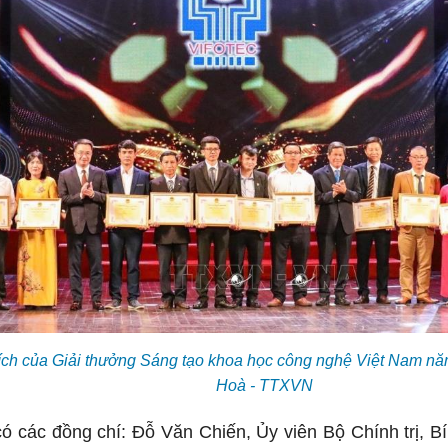
ích của Giải thưởng Sáng tạo khoa học công nghệ Việt Nam nă
Hoà - TTXVN
ó các đồng chí: Đỗ Văn Chiến, Ủy viên Bộ Chính trị, 