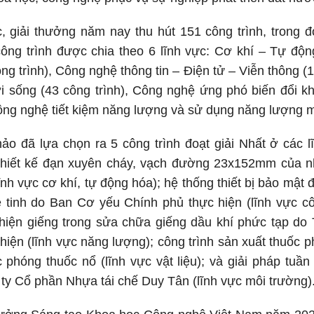
 giải thưởng năm nay thu hút 151 công trình, trong đ
công trình được chia theo 6 lĩnh vực: Cơ khí – Tự độn
ông trình), Công nghệ thông tin – Điện tử – Viễn thông (
i sống (43 công trình), Công nghệ ứng phó biến đổi k
Công nghệ tiết kiệm năng lượng và sử dụng năng lượng mớ
o đã lựa chọn ra 5 công trình đoạt giải Nhất ở các l
 thiết kế đạn xuyên cháy, vạch đường 23x152mm của 
nh vực cơ khí, tự động hóa); hệ thống thiết bị bảo mật
 tinh do Ban Cơ yếu Chính phủ thực hiện (lĩnh vực côn
 thiện giếng trong sửa chữa giếng dầu khí phức tạp d
 hiện (lĩnh vực năng lượng); công trình sản xuất thuốc
 phóng thuốc nổ (lĩnh vực vật liệu); và giải pháp tuầ
 ty Cổ phần Nhựa tái chế Duy Tân (lĩnh vực môi trường)