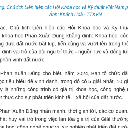
, Chủ tịch Liên hiệp các Hội Khoa học và Kỹ thuật Việt Nam ph
Ảnh: Khánh Hoà - TTXVN
ạc, Chủ tịch Liên hiệp các Hội Khoa học và Kỹ thu
 khoa học Phan Xuân Dũng khẳng định: Khoa học, côn
g đưa đất nước bắt kịp, tiến cùng và vượt lên trong t
 định vai trò của đội ngũ trí thức - nguồn lực và động l
 phồn vinh đất nước.
 Phan Xuân Dũng cho biết, năm 2024, Ban tổ chức đã q
c tiêu biểu để vinh danh, trong đó có 5 giải Nhất, 10 gi
y là những công trình có giá trị khoa học, công nghệ
t thực cho sự phát triển kinh tế – xã hội của đất nước.
Phan Xuân Dũng nhấn mạnh, thời gian tới, các cơ quan
hát huy vai trò trong việc lan tỏa giá trị của Giải thư
a học, công nghệ phục vụ sự nghiệp phát triển đất nư