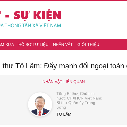
ĂM XƯA
HỒ SƠ TƯ LIỆU
NHÂN VẬT
GIỚI THIỆU
Bí thư Tô Lâm: Đẩy mạnh đối ngoại toàn
NHÂN VẬT LIÊN QUAN
Tổng Bí thư, Chủ tịch
nước CHXHCN Việt Nam;
Bí thư Quân ủy Trung
ương
TÔ LÂM