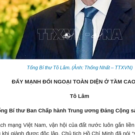
Tổng Bí thư Tô Lâm. (Ảnh: Thống Nhất – TTXVN)
ĐẨY MẠNH ĐỐI NGOẠI TOÀN DIỆN Ở TẦM CAO
Tô Lâm
ổng Bí thư Ban Chấp hành Trung ương Đảng Cộng s
cách mạng Việt Nam, vận hội của đất nước luôn gắn liề
u khi giành được độc lập, Chủ tịch Hồ Chí Minh đã nói 