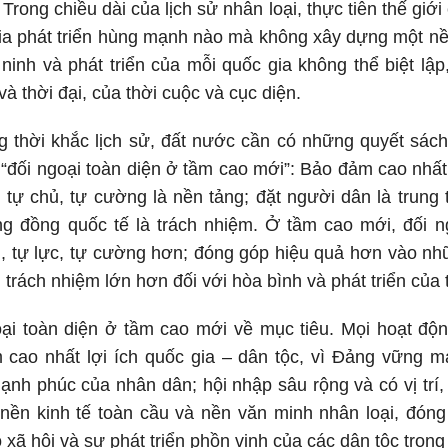
 Trong chiều dài của lịch sử nhân loại, thực tiễn thế giới
ia phát triển hùng mạnh nào mà không xây dựng một nề
 ninh và phát triển của mỗi quốc gia không thể biệt l
và thời đại, của thời cuộc và cục diện.
 thời khắc lịch sử, đất nước cần có những quyết sách
i “đối ngoại toàn diện ở tầm cao mới”: Bảo đảm cao nhất 
, tự chủ, tự cường là nền tảng; đặt người dân là trung
g đồng quốc tế là trách nhiệm. Ở tầm cao mới, đối ng
hủ, tự lực, tự cường hơn; đóng góp hiệu quả hơn vào n
 trách nhiệm lớn hơn đối với hòa bình và phát triển của t
oại toàn diện ở tầm cao mới về mục tiêu. Mọi hoạt độ
 cao nhất lợi ích quốc gia – dân tộc, vì Đảng vững m
ạnh phúc của nhân dân; hội nhập sâu rộng và có vị trí, 
i, nền kinh tế toàn cầu và nền văn minh nhân loại, đón
 xã hội và sự phát triển phồn vinh của các dân tộc trong 