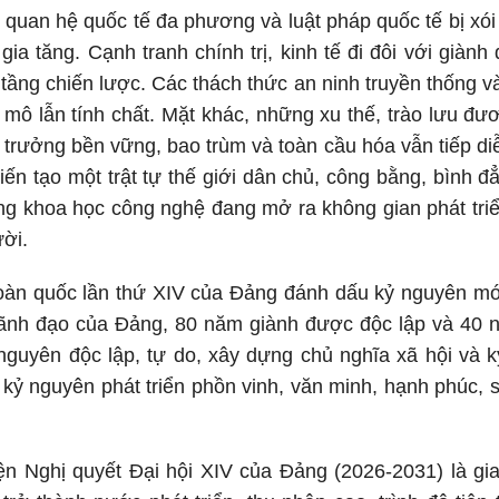
 quan hệ quốc tế đa phương và luật pháp quốc tế bị xó
 gia tăng. Cạnh tranh chính trị, kinh tế đi đôi với giàn
tầng chiến lược. Các thách thức an ninh truyền thống v
 mô lẫn tính chất. Mặt khác, những xu thế, trào lưu đư
ng trưởng bền vững, bao trùm và toàn cầu hóa vẫn tiếp d
n tạo một trật tự thế giới dân chủ, công bằng, bình đ
g khoa học công nghệ đang mở ra không gian phát triển
ời.
 toàn quốc lần thứ XIV của Đảng đánh dấu kỷ nguyên m
ãnh đạo của Đảng, 80 năm giành được độc lập và 40 n
nguyên độc lập, tự do, xây dựng chủ nghĩa xã hội và 
kỷ nguyên phát triển phồn vinh, văn minh, hạnh phúc, 
ện Nghị quyết Đại hội XIV của Đảng (2026-2031) là gia