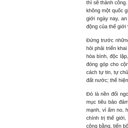
thì sẽ thành công.
không một quốc g
giới ngày nay, an
động của thế giới 
Đứng trước những
hỏi phải triển kha
hòa bình, độc lập
đóng góp cho cộn
cách tự tin, tự c
đất nước; thể hiện
Đó là nền đối ng
mục tiêu bảo đảm
mạnh, vì ấm no, h
chính trị thế giớ
công bằng, tiến bộ