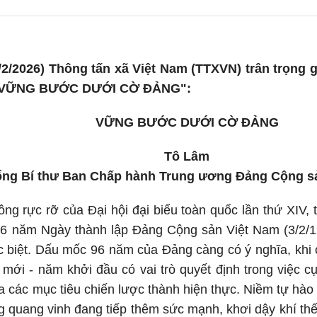
2/2026) Thông tấn xã Việt Nam (TTXVN) trân trọng gi
 "VỮNG BƯỚC DƯỚI CỜ ĐẢNG":
VỮNG BƯỚC DƯỚI CỜ ĐẢNG
Tô Lâm
ổng Bí thư Ban Chấp hành Trung ương Đảng Cộng s
ng rực rỡ của Đại hội đại biểu toàn quốc lần thứ XIV,
96 năm Ngày thành lập Đảng Cộng sản Việt Nam (3/2/19
c biệt. Dấu mốc 96 năm của Đảng càng có ý nghĩa, khi
 mới - năm khởi đầu có vai trò quyết định trong việc c
 các mục tiêu chiến lược thành hiện thực. Niềm tự hà
quang vinh đang tiếp thêm sức mạnh, khơi dậy khí thế