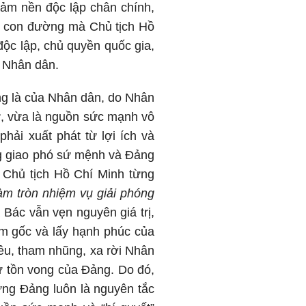
đảm nền độc lập chân chính,
nh con đường mà Chủ tịch Hồ
ộc lập, chủ quyền quốc gia,
a Nhân dân.
ạng là của Nhân dân, do Nhân
ử, vừa là nguồn sức mạnh vô
phải xuất phát từ lợi ích và
g giao phó sứ mệnh và Đảng
 Chủ tịch Hồ Chí Minh từng
làm tròn nhiệm vụ giải phóng
 Bác vẫn vẹn nguyên giá trị,
àm gốc và lấy hạnh phúc của
iêu, tham nhũng, xa rời Nhân
ự tồn vong của Đảng. Do đó,
ựng Đảng luôn là nguyên tắc