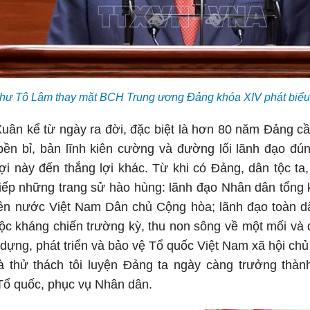
thư Tô Lâm thay mặt BCH Trung ương Đảng khóa XIV phát biểu
Xuân kể từ ngày ra đời, đặc biệt là hơn 80 năm Đảng 
bền bỉ, bản lĩnh kiên cường và đường lối lãnh đạo đú
ợi này đến thắng lợi khác. Từ khi có Đảng, dân tộc ta
 tiếp những trang sử hào hùng: lãnh đạo Nhân dân tổn
nên nước Việt Nam Dân chủ Cộng hòa; lãnh đạo toàn dâ
ộc kháng chiến trường kỳ, thu non sông về một mối và
 dựng, phát triển và bảo vệ Tổ quốc Việt Nam xã hội ch
là thử thách tôi luyện Đảng ta ngày càng trưởng thà
ổ quốc, phục vụ Nhân dân.