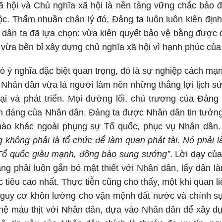
ã hội và Chủ nghĩa xã hội là nền tảng vững chắc bảo 
ộc. Thấm nhuần chân lý đó, Đảng ta luôn luôn kiên đị
dân ta đã lựa chọn: vừa kiên quyết bảo vệ bằng được đ
, vừa bền bỉ xây dựng chủ nghĩa xã hội vì hạnh phúc củ
có ý nghĩa đặc biệt quan trọng, đó là sự nghiệp cách m
 Nhân dân vừa là người làm nên những thắng lợi lịch s
ại và phát triển. Mọi đường lối, chủ trương của Đảng 
h đáng của Nhân dân. Đảng ta được Nhân dân tin tưởn
 nào khác ngoài phụng sự Tổ quốc, phục vụ Nhân dân.
 không phải là tổ chức để làm quan phát tài. Nó phải 
 Tổ quốc giàu mạnh, đồng bào sung sướng”
. Lời dạy của
g phải luôn gắn bó mật thiết với Nhân dân, lấy dân l
tiêu cao nhất. Thực tiễn cũng cho thấy, một khi quan l
 nguy cơ khôn lường cho vận mệnh đất nước và chính s
 hệ máu thịt với Nhân dân, dựa vào Nhân dân để xây d