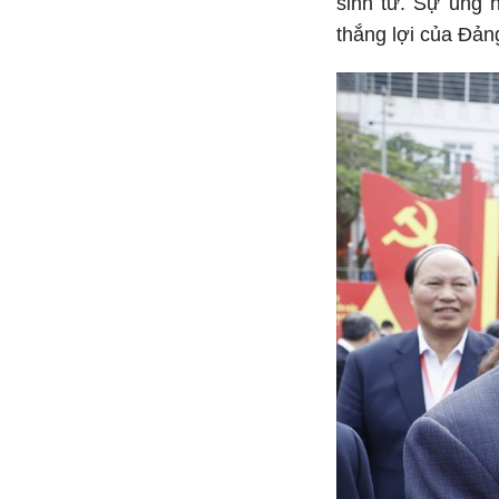
sinh tử. Sự ủng 
thắng lợi của Đản