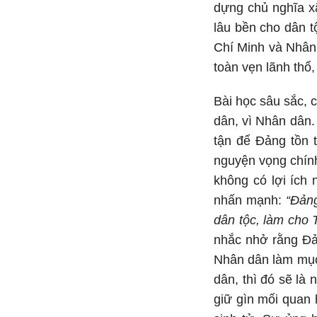
dựng chủ nghĩa x
lâu bền cho dân t
Chí Minh và Nhân 
toàn vẹn lãnh thổ
Bài học sâu sắc, 
dân, vì Nhân dân.
tận để Đảng tồn t
nguyện vọng chín
không có lợi ích
nhấn mạnh:
“Đảng
dân tộc, làm cho
nhắc nhở rằng Đản
Nhân dân làm mục 
dân, thì đó sẽ là
giữ gìn mối quan