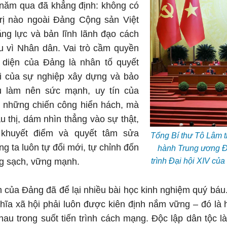
năm qua đã khẳng định: không có
trị nào ngoài Đảng Cộng sản Việt
ng lực và bản lĩnh lãnh đạo cách
u vì Nhân dân. Vai trò cầm quyền
 diện của Đảng là nhân tố quyết
ợi của sự nghiệp xây dựng và bảo
u làm nên sức mạnh, uy tín của
 những chiến công hiển hách, mà
u thị, dám nhìn thẳng vào sự thật,
khuyết điểm và quyết tâm sửa
Tổng Bí thư Tô Lâm 
g ta luôn tự đổi mới, tự chỉnh đốn
hành Trung ương Đả
trình Đại hội XIV củ
ng sạch, vững mạnh.
 của Đảng đã để lại nhiều bài học kinh nghiệm quý báu
hĩa xã hội phải luôn được kiên định nắm vững – đó là 
hau trong suốt tiến trình cách mạng. Độc lập dân tộc là