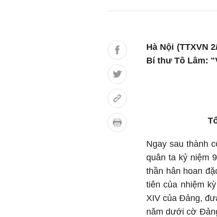
Hà Nội (TTXVN 2/
Bí thư Tô Lâm:
T
Ngay sau thành cô
quân ta kỷ niệm 
thần hân hoan đặ
tiên của nhiệm kỳ
XIV của Đảng, đưa
năm dưới cờ Đảng 