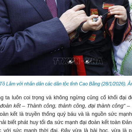
 Tô Lâm với nhân dân các dân tộc tỉnh Cao Bằng (28/1/2026).
 ta luôn coi trọng và không ngừng củng cố khối đại đ
i đoàn kết – Thành công, thành công, đại thành công”
– 
 đoàn kết là truyền thống quý báu và là nguồn sức mạn
ải biết phát huy tối đa sức mạnh đại đoàn kết toàn Đản
 với sức mạnh thời đại. Đây vừa là bài học, vừa l