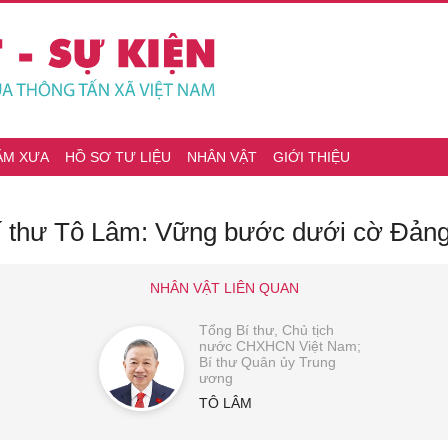
ĂM XƯA
HỒ SƠ TƯ LIỆU
NHÂN VẬT
GIỚI THIỆU
Bí thư Tô Lâm: Vững bước dưới cờ Đản
NHÂN VẬT LIÊN QUAN
Tổng Bí thư, Chủ tịch
nước CHXHCN Việt Nam;
Bí thư Quân ủy Trung
ương
TÔ LÂM