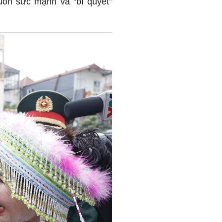
guồn sức mạnh và “bí quyết”