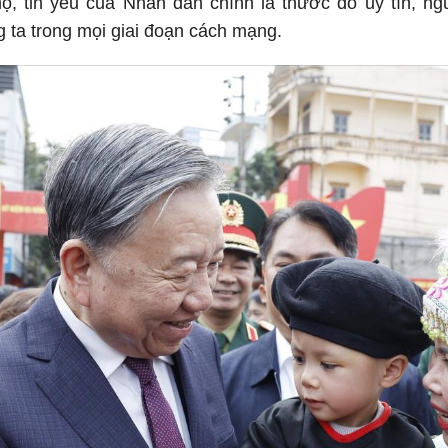
hộ, tin yêu của Nhân dân chính là thước đo uy tín, n
g ta trong mọi giai đoạn cách mạng.