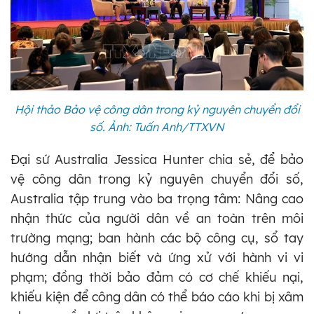
Hội thảo Bảo vệ công dân trong kỷ nguyên chuyển đổi
số. Ảnh: Tuấn Anh/TTXVN
Đại sứ Australia Jessica Hunter chia sẻ, để bảo
vệ công dân trong kỷ nguyên chuyển đổi số,
Australia tập trung vào ba trọng tâm: Nâng cao
nhận thức của người dân về an toàn trên môi
trường mạng; ban hành các bộ công cụ, sổ tay
hướng dẫn nhận biết và ứng xử với hành vi vi
phạm; đồng thời bảo đảm có cơ chế khiếu nại,
khiếu kiện để công dân có thể báo cáo khi bị xâm