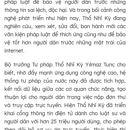
pháp luật để bảo vệ người dân trước những
thông tin sai lệch, độc hại. Và trong bối cảnh công
nghệ phát triển như hiện nay, Thổ Nhĩ Kỳ đang
nghiên cứu, xem xét, sửa đổi, ban hành mới các
văn kiện pháp luật để thích ứng cũng như để bảo
vệ tốt hơn người dân trước những mặt trái của
internet.
Bộ trưởng Tư pháp Thổ Nhĩ Kỳ Yılmaz Tunc cho
biết, nhờ đẩy mạnh ứng dụng công nghệ cao, hệ
thống tư pháp của nước này đã được tích hợp,
kết nối dữ liệu giữa các cơ quan chức năng, tạo
thuận lợi cho người dân trong việc nộp đơn thư
và truy cập trực tuyến. Hiện Thổ Nhĩ Kỳ đã triển
khai cổng thông tin điện tử dành cho luật sư và
người dân với hơn 25 triệu người dùng, cho phép
theo dõi hồ sơ vụ án trực tuyến, thực hiện thi