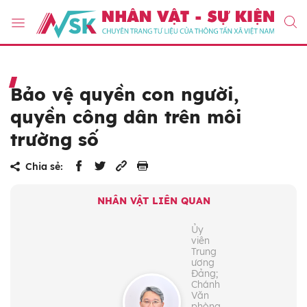
Bảo vệ quyền con người,
quyền công dân trên môi
trường số
Chia sẻ:
NHÂN VẬT LIÊN QUAN
Ủy
viên
Trung
ương
Đảng;
Chánh
Văn
phòng