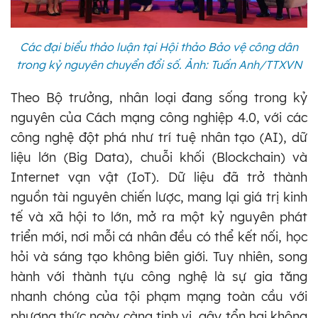
Các đại biểu thảo luận tại Hội thảo Bảo vệ công dân
trong kỷ nguyên chuyển đổi số. Ảnh: Tuấn Anh/TTXVN
Theo Bộ trưởng, nhân loại đang sống trong kỷ
nguyên của Cách mạng công nghiệp 4.0, với các
công nghệ đột phá như trí tuệ nhân tạo (AI), dữ
liệu lớn (Big Data), chuỗi khối (Blockchain) và
Internet vạn vật (IoT). Dữ liệu đã trở thành
nguồn tài nguyên chiến lược, mang lại giá trị kinh
tế và xã hội to lớn, mở ra một kỷ nguyên phát
triển mới, nơi mỗi cá nhân đều có thể kết nối, học
hỏi và sáng tạo không biên giới. Tuy nhiên, song
hành với thành tựu công nghệ là sự gia tăng
nhanh chóng của tội phạm mạng toàn cầu với
phương thức ngày càng tinh vi, gây tổn hại không