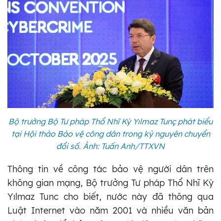
Bộ trưởng Bộ Tư pháp Thổ Nhĩ Kỳ Yılmaz Tunç phát biểu
tại Hội thảo Bảo vệ công dân trong kỷ nguyên chuyển
đổi số. Ảnh: Tuấn Anh/TTXVN
Thông tin về công tác bảo vệ người dân trên
không gian mạng, Bộ trưởng Tư pháp Thổ Nhĩ Kỳ
Yılmaz Tunc cho biết, nước này đã thông qua
Luật Internet vào năm 2001 và nhiều văn bản