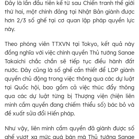
Đây là lần đầu tiên kể từ sau Chiến tranh thế giới
thứ hai, một chính đảng tại Nhật Bản giành được
hơn 2/3 số ghế tại cơ quan lập pháp quyền lực
này.
Theo phóng viên TTXVN tại Tokyo, kết quả này
đồng nghĩa với việc chính quyền Thủ tướng Sanae
Takaichi chắc chắn sẽ tiếp tục điều hành đất
nước. Đây cũng là số ghế cần thiết để LDP giành
quyền chủ động trong việc thông qua các dự luật
tại Quốc hội, bao gồm cả việc thúc đẩy thông
qua các dự luật từng bị Thượng viện (hiện liên
minh cầm quyền đang chiếm thiểu số) bác bỏ và
đề xuất sửa đổi Hiến pháp.
Như vậy, liên minh cầm quyền đã giành được số
ghế vượt xa mức quá bán mà Thủ tướng Sanae