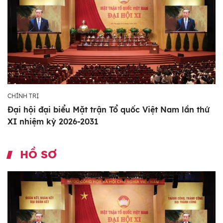
CHÍNH TRỊ
Đại hội đại biểu Mặt trận Tổ quốc Việt Nam lần thứ
XI nhiệm kỳ 2026-2031
HỒ SƠ