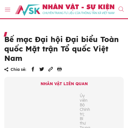
Bế mạc Đại hội Đại biểu Toàn
quốc Mặt trận Tổ quốc Việt
Nam
Chia sẻ:
NHÂN VẬT LIÊN QUAN
Ủy
viên
Bộ
Chính
trị;
Bí
thư
Trung