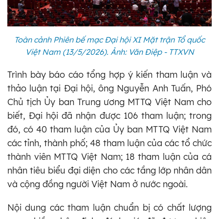
Toàn cảnh Phiên bế mạc Đại hội XI Mặt trận Tổ quốc
Việt Nam (13/5/2026). Ảnh: Văn Điệp - TTXVN
Trình bày báo cáo tổng hợp ý kiến tham luận và
thảo luận tại Đại hội, ông Nguyễn Anh Tuấn, Phó
Chủ tịch Ủy ban Trung ương MTTQ Việt Nam cho
biết, Đại hội đã nhận được 106 tham luận; trong
đó, có 40 tham luận của Ủy ban MTTQ Việt Nam
các tỉnh, thành phố; 48 tham luận của các tổ chức
thành viên MTTQ Việt Nam; 18 tham luận của cá
nhân tiêu biểu đại diện cho các tầng lớp nhân dân
và cộng đồng người Việt Nam ở nước ngoài.
Nội dung các tham luận chuẩn bị có chất lượng