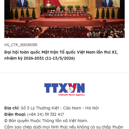
HS_CTR_000185335
Đại hội toàn quốc Mặt trận Tổ quốc Việt Nam lần thứ XI,
nhiệm kỳ 2026-2031 (11-13/5/2026)
Địa chỉ:
Số 5 Lý Thường Kiệt - Cửa Nam - Hà Nội
Điện thoại:
(+84 24) 39 332 417
© Bản quyền thuộc Thông tấn xã Việt Nam.
Cấm sao chép dưới mọi hình thức nếu không có sự chấp thuận