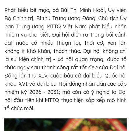
Phát biểu bế mạc, bà Bùi Thị Minh Hoài, Ủy viên
Bộ Chính trị, Bí thư Trung ương Đảng, Chủ tịch Ủy
ban Trung ương MTTQ Việt Nam phát biểu nhận
nhiệm vụ cho biết, Đại hội diễn ra trong bối cảnh
đất nước có nhiều thuận lợi, thời cơ, xen lẫn
không ít khó khăn, thách thức. Đại hội không chỉ
là sự kiện chính trị - xã hội quan trọng, được tổ
chức ngay sau thành công rất tốt đẹp của Đại hội
Đảng lần thứ XIV, cuộc bầu cử đại biểu Quốc hội
khóa XVI và đại biểu Hội đồng nhân dân các cấp
nhiệm kỳ 2026 - 2031; mà còn có ý nghĩa là Đại
hội đầu tiên khi MTTQ thực hiện sắp xếp mô hình
tổ chức mới.