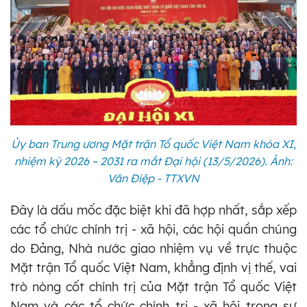
Ủy ban Trung ương Mặt trận Tổ quốc Việt Nam khóa XI,
nhiệm kỳ 2026 – 2031 ra mắt Đại hội (13/5/2026). Ảnh:
Văn Điệp - TTXVN
Đây là dấu mốc đặc biệt khi đã hợp nhất, sắp xếp
các tổ chức chính trị - xã hội, các hội quần chúng
do Đảng, Nhà nước giao nhiệm vụ về trực thuộc
Mặt trận Tổ quốc Việt Nam, khẳng định vị thế, vai
trò nòng cốt chính trị của Mặt trận Tổ quốc Việt
Nam và các tổ chức chính trị - xã hội trong sự