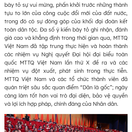
bày tỏ sự vui mừng, phấn khởi trước những thành
tựu to lớn của công cuộc đổi mới của đất nước,
trong đó có sự đóng góp của khối đại đoàn kết
toàn dân tộc. Đa số ý kiến bày tỏ ghi nhận, đánh
giá cao và khẳng định trong thời gian qua, MTTQ
Việt Nam đã tập trung thực hiện và hoàn thành
các nhiệm vụ Nghị quyết Đại hội đại biểu toàn
quốc MTTQ Việt Nam lần thứ X đề ra và các
nhiệm vụ đột xuất, phát sinh trong thực tiễn.
MTTQ Việt Nam và các tổ chức thành viên đã
quán triệt sâu sắc quan điểm “Dân là gốc”; ngày
càng làm tốt hơn vai trò đại diện, bảo vệ quyền
và lợi ích hợp pháp, chính đáng của Nhân dân.