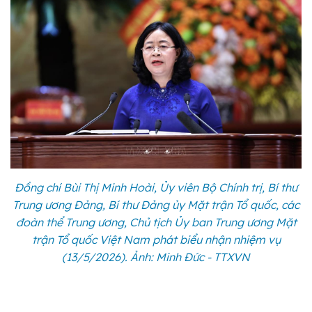
Đồng chí Bùi Thị Minh Hoài, Ủy viên Bộ Chính trị, Bí thư
Trung ương Đảng, Bí thư Đảng ủy Mặt trận Tổ quốc, các
đoàn thể Trung ương, Chủ tịch Ủy ban Trung ương Mặt
trận Tổ quốc Việt Nam phát biểu nhận nhiệm vụ
(13/5/2026). Ảnh: Minh Đức - TTXVN