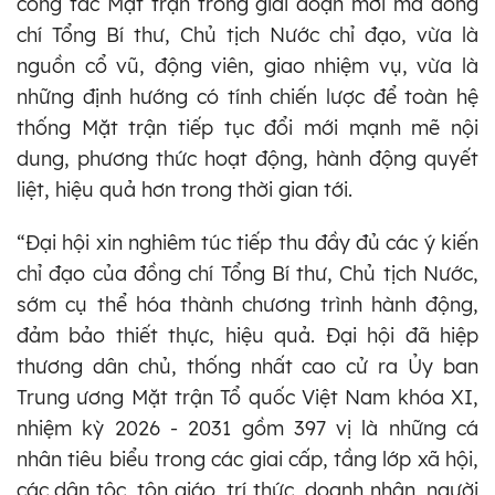
công tác Mặt trận trong giai đoạn mới mà đồng
chí Tổng Bí thư, Chủ tịch Nước chỉ đạo, vừa là
nguồn cổ vũ, động viên, giao nhiệm vụ, vừa là
những định hướng có tính chiến lược để toàn hệ
thống Mặt trận tiếp tục đổi mới mạnh mẽ nội
dung, phương thức hoạt động, hành động quyết
liệt, hiệu quả hơn trong thời gian tới.
“Đại hội xin nghiêm túc tiếp thu đầy đủ các ý kiến
chỉ đạo của đồng chí Tổng Bí thư, Chủ tịch Nước,
sớm cụ thể hóa thành chương trình hành động,
đảm bảo thiết thực, hiệu quả. Đại hội đã hiệp
thương dân chủ, thống nhất cao cử ra Ủy ban
Trung ương Mặt trận Tổ quốc Việt Nam khóa XI,
nhiệm kỳ 2026 - 2031 gồm 397 vị là những cá
nhân tiêu biểu trong các giai cấp, tầng lớp xã hội,
các dân tộc, tôn giáo, trí thức, doanh nhân, người