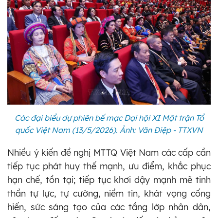
Các đại biểu dự phiên bế mạc Đại hội XI Mặt trận Tổ
quốc Việt Nam (13/5/2026). Ảnh: Văn Điệp - TTXVN
Nhiều ý kiến đề nghị MTTQ Việt Nam các cấp cần
tiếp tục phát huy thế mạnh, ưu điểm, khắc phục
hạn chế, tồn tại; tiếp tục khơi dậy mạnh mẽ tinh
thần tự lực, tự cường, niềm tin, khát vọng cống
hiến, sức sáng tạo của các tầng lớp nhân dân,