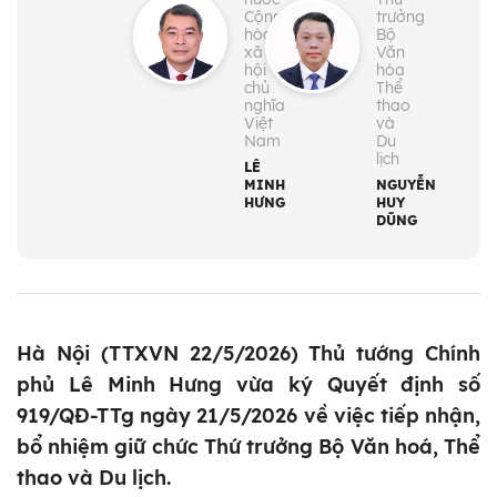
Cộng
trưởng
hòa
Bộ
xã
Văn
hội
hóa
chủ
Thể
nghĩa
thao
Việt
và
Nam
Du
lịch
LÊ
MINH
NGUYỄN
HƯNG
HUY
DŨNG
Hà Nội (TTXVN 22/5/2026) Thủ tướng Chính
phủ Lê Minh Hưng vừa ký Quyết định số
919/QĐ-TTg ngày 21/5/2026 về việc tiếp nhận,
bổ nhiệm giữ chức Thứ trưởng Bộ Văn hoá, Thể
thao và Du lịch.