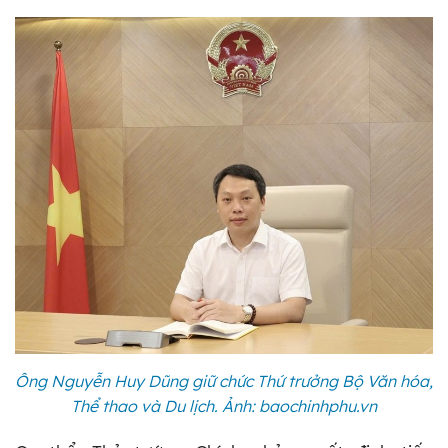
Ông Nguyễn Huy Dũng giữ chức Thứ trưởng Bộ Văn hóa,
Thể thao và Du lịch. Ảnh: baochinhphu.vn