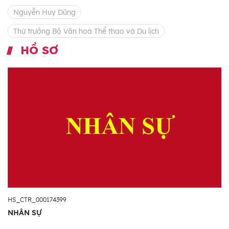
Nguyễn Huy Dũng
Thứ trưởng Bộ Văn hoá Thể thao và Du lịch
HỒ SƠ
HS_CTR_000174399
NHÂN SỰ