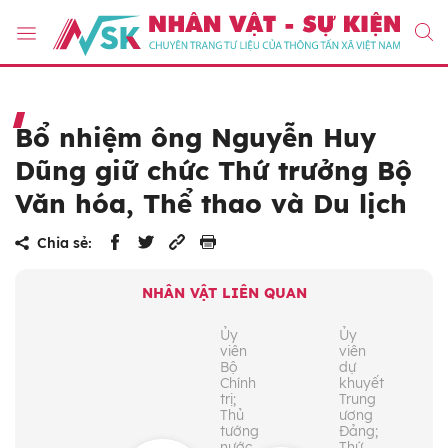
Bổ nhiệm ông Nguyễn Huy
Dũng giữ chức Thứ trưởng Bộ
Văn hóa, Thể thao và Du lịch
Chia sẻ:
NHÂN VẬT LIÊN QUAN
Ủy
Ủy
viên
viên
Bộ
dự
Chính
khuyết
trị;
Trung
Thủ
ương
tướng
Đảng;
nước
Thứ