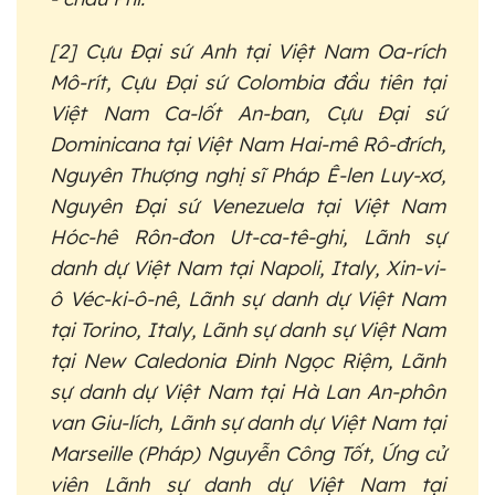
[2] Cựu Đại sứ Anh tại Việt Nam Oa-rích
Mô-rít, Cựu Đại sứ Colombia đầu tiên tại
Việt Nam Ca-lốt An-ban, Cựu Đại sứ
Dominicana tại Việt Nam Hai-mê Rô-đrích,
Nguyên Thượng nghị sĩ Pháp Ê-len Luy-xơ,
Nguyên Đại sứ Venezuela tại Việt Nam
Hóc-hê Rôn-đon Ut-ca-tê-ghi, Lãnh sự
danh dự Việt Nam tại Napoli, Italy, Xin-vi-
ô Véc-ki-ô-nê, Lãnh sự danh dự Việt Nam
tại Torino, Italy, Lãnh sự danh sự Việt Nam
tại New Caledonia Đinh Ngọc Riệm, Lãnh
sự danh dự Việt Nam tại Hà Lan An-phôn
van Giu-lích, Lãnh sự danh dự Việt Nam tại
Marseille (Pháp) Nguyễn Công Tốt, Ứng cử
viên Lãnh sự danh dự Việt Nam tại