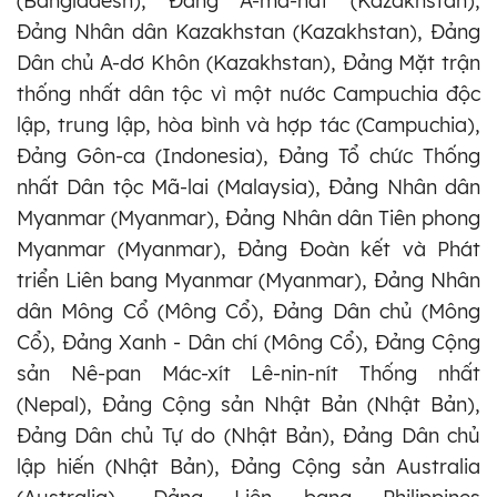
(Bangladesh), Đảng A-ma-nat (Kazakhstan),
Đảng Nhân dân Kazakhstan (Kazakhstan), Đảng
Dân chủ A-dơ Khôn (Kazakhstan), Đảng Mặt trận
thống nhất dân tộc vì một nước Campuchia độc
lập, trung lập, hòa bình và hợp tác (Campuchia),
Đảng Gôn-ca (Indonesia), Đảng Tổ chức Thống
nhất Dân tộc Mã-lai (Malaysia), Đảng Nhân dân
Myanmar (Myanmar), Đảng Nhân dân Tiên phong
Myanmar (Myanmar), Đảng Đoàn kết và Phát
triển Liên bang Myanmar (Myanmar), Đảng Nhân
dân Mông Cổ (Mông Cổ), Đảng Dân chủ (Mông
Cổ), Đảng Xanh - Dân chí (Mông Cổ), Đảng Cộng
sản Nê-pan Mác-xít Lê-nin-nít Thống nhất
(Nepal), Đảng Cộng sản Nhật Bản (Nhật Bản),
Đảng Dân chủ Tự do (Nhật Bản), Đảng Dân chủ
lập hiến (Nhật Bản), Đảng Cộng sản Australia