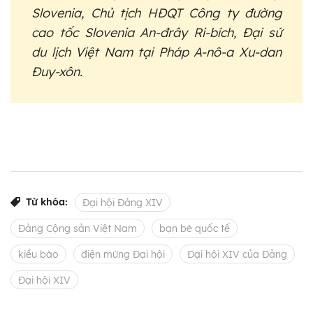
Slovenia, Chủ tịch HĐQT Công ty đường
cao tốc Slovenia An-đrây Ri-bích, Đại sứ
du lịch Việt Nam tại Pháp A-nô-a Xu-dan
Đuy-xôn.
Từ khóa:
Đại hội Đảng XIV
Đảng Cộng sản Việt Nam
bạn bè quốc tế
kiều bào
điện mừng Đại hội
Đại hội XIV của Đảng
Đại hội XIV