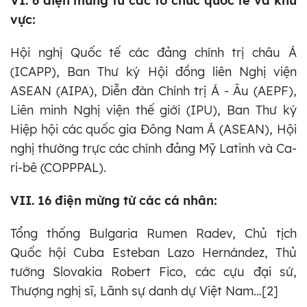
VI. 6 điện mừng từ các tổ chức quốc tế và khu
vực:
Hội nghị Quốc tế các đảng chính trị châu Á
(ICAPP), Ban Thư ký Hội đồng liên Nghị viện
ASEAN (AIPA), Diễn đàn Chính trị Á - Âu (AEPF),
Liên minh Nghị viện thế giới (IPU), Ban Thư ký
Hiệp hội các quốc gia Đông Nam Á (ASEAN), Hội
nghị thường trực các chính đảng Mỹ Latinh và Ca-
ri-bê (COPPPAL).
VII. 16 điện mừng từ các cá nhân:
Tổng thống Bulgaria Rumen Radev, Chủ tịch
Quốc hội Cuba Esteban Lazo Hernández, Thủ
tướng Slovakia Robert Fico, các cựu đại sứ,
Thượng nghị sĩ, Lãnh sự danh dự Việt Nam…[2]