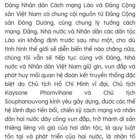
Đảng Nhân dân Cách mạng Lào và Đảng Cộng
sản Việt Nam có chung cội nguồn từ Đảng Cộng
sản Đông Dương, cùng chung lý tưởng cách
mạng. Đảng, Nhà nước và Nhân dân các dân tộc
Lào xin khẳng định trước sau như một, cho dù
tình hình thế giới sẽ diễn biến thế nào chăng nữa,
chúng tôi vẫn sẽ tiếp tục cùng với Đảng, Nhà
nước và Nhân dân Việt Nam giữ gìn, vun đắp và
phát huy mối quan hệ đoàn kết truyền thống đặc
biệt do Chủ tịch Hồ Chí Minh vĩ đại, Chủ tịch
Kaysone Phomvihane và Chủ tịch
Souphanouvong kính yêu gây dựng, được các thế
hệ lãnh đạo tiền bối, chiến sỹ cách mạng và nhân
dân hai nước dày công vun đắp, trở thành di sản
thiêng liêng vô giá của hai dân tộc, là quy luật
tồn tại và phát triển của hai nước, là nhân tố