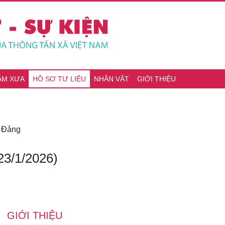
ĂM XƯA
HỒ SƠ TƯ LIỆU
NHÂN VẬT
GIỚI THIỆU
i Đảng
 23/1/2026)
GIỚI THIỆU