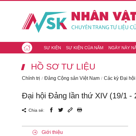
SỰ KIỆN
SỰ KIỆN CỦA NĂM
NGÀY NÀY N
HỒ SƠ TƯ LIỆU
Chính trị
Đảng Cộng sản Việt Nam
Các kỳ Đại hộ
Đại hội Đảng lần thứ XIV (19/1 -
Chia sẻ:
Giới thiệu