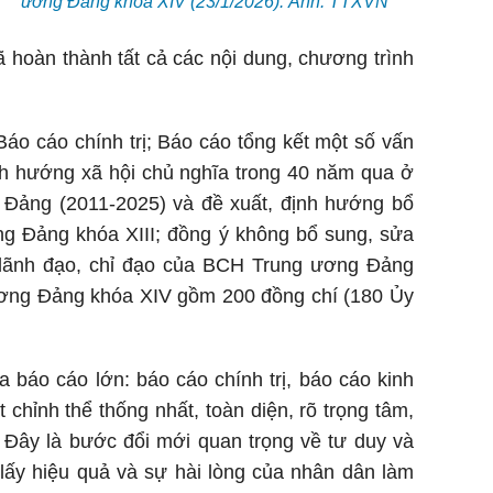
ương Đảng khóa XIV (23/1/2026). Ảnh: TTXVN
ã hoàn thành tất cả các nội dung, chương trình
Báo cáo chính trị; Báo cáo tổng kết một số vấn
ịnh hướng xã hội chủ nghĩa trong 40 năm qua ở
ệ Đảng (2011-2025) và đề xuất, định hướng bổ
g Đảng khóa XIII; đồng ý không bổ sung, sửa
 lãnh đạo, chỉ đạo của BCH Trung ương Đảng
 ương Đảng khóa XIV gồm 200 đồng chí (180 Ủy
a báo cáo lớn: báo cáo chính trị, báo cáo kinh
chỉnh thể thống nhất, toàn diện, rõ trọng tâm,
i. Đây là bước đổi mới quan trọng về tư duy và
, lấy hiệu quả và sự hài lòng của nhân dân làm