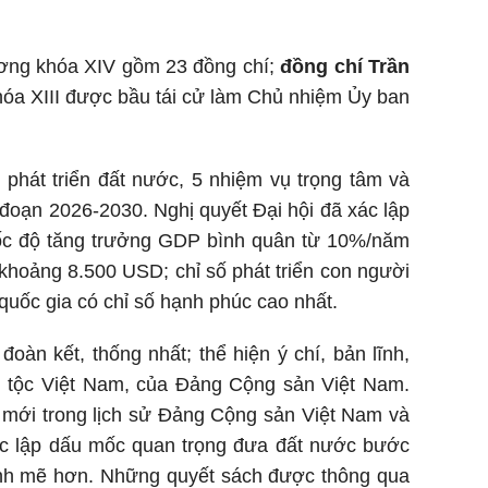
 ương khóa XIV gồm 23 đồng chí;
đồng chí Trần
óa XIII được bầu tái cử làm Chủ nhiệm Ủy ban
 phát triển đất nước, 5 nhiệm vụ trọng tâm và
i đoạn 2026-2030. Nghị quyết Đại hội đã xác lập
à: Tốc độ tăng trưởng GDP bình quân từ 10%/năm
khoảng 8.500 USD; chỉ số phát triển con người
uốc gia có chỉ số hạnh phúc cao nhất.
oàn kết, thống nhất; thể hiện ý chí, bản lĩnh,
n tộc Việt Nam, của Đảng Cộng sản Việt Nam.
 mới trong lịch sử Đảng Cộng sản Việt Nam và
xác lập dấu mốc quan trọng đưa đất nước bước
mạnh mẽ hơn. Những quyết sách được thông qua