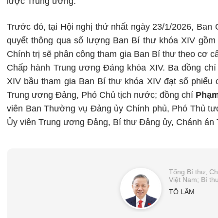
lược Trung ương.
Trước đó, tại Hội nghị thứ nhất ngày 23/1/2026, Ba
quyết thông qua số lượng Ban Bí thư khóa XIV gồm 
Chính trị sẽ phân công tham gia Ban Bí thư theo cơ cấ
Chấp hành Trung ương Đảng khóa XIV. Ba đồng ch
XIV bầu tham gia Ban Bí thư khóa XIV đạt số phiếu
Trung ương Đảng, Phó Chủ tịch nước; đồng chí
Phạm
viên Ban Thường vụ Đảng ủy Chính phủ, Phó Thủ tư
Ủy viên Trung ương Đảng, Bí thư Đảng ủy, Chánh án 
Tổng Bí thư, C
Việt Nam; Bí t
TÔ LÂM