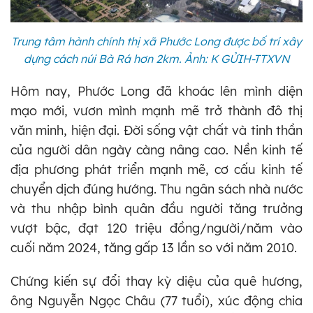
Trung tâm hành chính thị xã Phước Long được bố trí xây
dựng cách núi Bà Rá hơn 2km. Ảnh: K GỬIH-TTXVN
Hôm nay, Phước Long đã khoác lên mình diện
mạo mới, vươn mình mạnh mẽ trở thành đô thị
văn minh, hiện đại. Đời sống vật chất và tinh thần
của người dân ngày càng nâng cao. Nền kinh tế
địa phương phát triển mạnh mẽ, cơ cấu kinh tế
chuyển dịch đúng hướng. Thu ngân sách nhà nước
và thu nhập bình quân đầu người tăng trưởng
vượt bậc, đạt 120 triệu đồng/người/năm vào
cuối năm 2024, tăng gấp 13 lần so với năm 2010.
Chứng kiến sự đổi thay kỳ diệu của quê hương,
ông Nguyễn Ngọc Châu (77 tuổi), xúc động chia