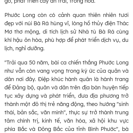
gỗ, phát triển cây ăn trái, trồng hoa.
Phước Long còn có cảnh quan thiên nhiên tươi
đẹp với núi Bà Rá hùng vĩ, lòng hồ thủy điện Thác
Mơ thơ mộng, di tích lịch sử Nhà tù Bà Rá cùng
khí hậu ôn hòa, phù hợp để phát triển dịch vụ, du
lịch, nghỉ dưỡng.
"Trải qua 50 năm, bài ca chiến thắng Phước Long
như vẫn còn vang vọng trong ký ức của quân và
dân nơi đây. Điệp khúc hành quân là hành trang
để Đảng bộ, quân và dân trên địa bàn huyện tiếp
tục xây dựng và phát triển, đưa địa phương trở
thành một đô thị trẻ năng động, theo hướng "sinh
thái, bản sắc, văn minh", thực sự trở thành trung
tâm chính trị, kinh tế, văn hóa, xã hội khu vực
phía Bắc và Đông Bắc của tỉnh Bình Phước", bà