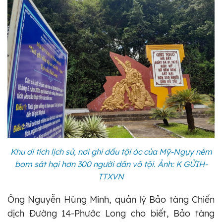
Khu di tích lịch sử, nơi ghi dấu tội ác của Mỹ-Ngụy ném
bom sát hại hơn 300 người dân vô tội. Ảnh: K GỬIH-
TTXVN
Ông Nguyễn Hùng Minh, quản lý Bảo tàng Chiến
dịch Đường 14-Phước Long cho biết, Bảo tàng