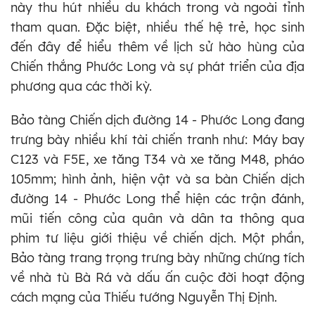
này thu hút nhiều du khách trong và ngoài tỉnh
tham quan. Đặc biệt, nhiều thế hệ trẻ, học sinh
đến đây để hiểu thêm về lịch sử hào hùng của
Chiến thắng Phước Long và sự phát triển của địa
phương qua các thời kỳ.
Bảo tàng Chiến dịch đường 14 - Phước Long đang
trưng bày nhiều khí tài chiến tranh như: Máy bay
C123 và F5E, xe tăng T34 và xe tăng M48, pháo
105mm; hình ảnh, hiện vật và sa bàn Chiến dịch
đường 14 - Phước Long thể hiện các trận đánh,
mũi tiến công của quân và dân ta thông qua
phim tư liệu giới thiệu về chiến dịch. Một phần,
Bảo tàng trang trọng trưng bày những chứng tích
về nhà tù Bà Rá và dấu ấn cuộc đời hoạt động
cách mạng của Thiếu tướng Nguyễn Thị Định.