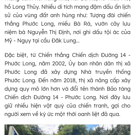
hồ Long Thủy. Nhiều di tích mang đậm dấu ấn lịch
sử của vùng đất anh hùng như: Tượng đài chiến
thắng Phước Long, miếu Bà Rá, vườn cây lưu
niệm bà Nguyễn Thị Định, nơi ghi dấu tội ác của
Mỹ - Ngụy tại cầu Đăk Lung...
Đặc biệt, từ Chiến thắng Chiến dịch Đường 14 -
Phước Long, năm 2002, Ủy ban nhân dân thị xã
Phước Long đã xây dựng Nhà truyền thống
Phước Long. Đến năm 2018, thị xã nâng cấp xây
dựng quy mô lớn hơn và đổi tên thành Bảo tàng
Chiến dịch Đường 14 - Phước Long. Nơi đây lưu
giữ nhiều hiện vật quý của chiến tranh, gợi cho
người xem về ký ức một thời oanh liệt đã qua.