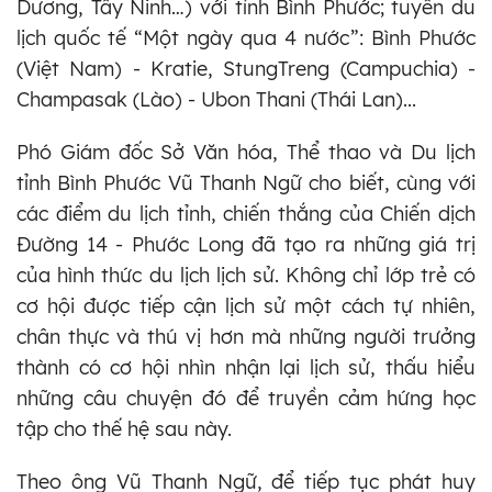
Dương, Tây Ninh…) với tỉnh Bình Phước; tuyến du
lịch quốc tế “Một ngày qua 4 nước”: Bình Phước
(Việt Nam) - Kratie, StungTreng (Campuchia) -
Champasak (Lào) - Ubon Thani (Thái Lan)...
Phó Giám đốc Sở Văn hóa, Thể thao và Du lịch
tỉnh Bình Phước Vũ Thanh Ngữ cho biết, cùng với
các điểm du lịch tỉnh, chiến thắng của Chiến dịch
Đường 14 - Phước Long đã tạo ra những giá trị
của hình thức du lịch lịch sử. Không chỉ lớp trẻ có
cơ hội được tiếp cận lịch sử một cách tự nhiên,
chân thực và thú vị hơn mà những người trưởng
thành có cơ hội nhìn nhận lại lịch sử, thấu hiểu
những câu chuyện đó để truyền cảm hứng học
tập cho thế hệ sau này.
Theo ông Vũ Thanh Ngữ, để tiếp tục phát huy