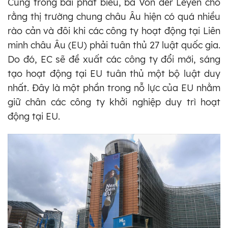
Cũng trong bài phát biểu, bà Von der Leyen cho
rằng thị trường chung châu Âu hiện có quá nhiều
rào cản và đôi khi các công ty hoạt động tại Liên
minh châu Âu (EU) phải tuân thủ 27 luật quốc gia.
Do đó, EC sẽ đề xuất các công ty đổi mới, sáng
tạo hoạt động tại EU tuân thủ một bộ luật duy
nhất. Đây là một phần trong nỗ lực của EU nhằm
giữ chân các công ty khởi nghiệp duy trì hoạt
động tại EU.