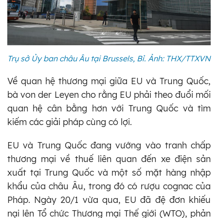
Trụ sở Ủy ban châu Âu tại Brussels, Bỉ. Ảnh: THX/TTXVN
Về quan hệ thương mại giữa EU và Trung Quốc,
bà von der Leyen cho rằng EU phải theo đuổi mối
quan hệ cân bằng hơn với Trung Quốc và tìm
kiếm các giải pháp cùng có lợi.
EU và Trung Quốc đang vướng vào tranh chấp
thương mại về thuế liên quan đến xe điện sản
xuất tại Trung Quốc và một số mặt hàng nhập
khẩu của châu Âu, trong đó có rượu cognac của
Pháp. Ngày 20/1 vừa qua, EU đã đệ đơn khiếu
nại lên Tổ chức Thương mại Thế giới (WTO), phản