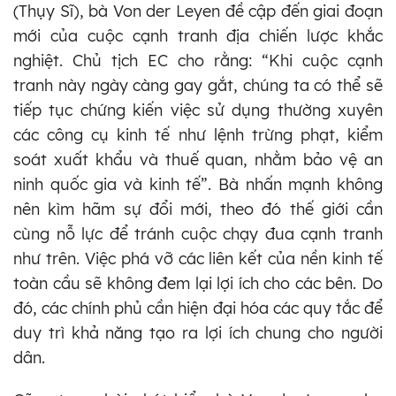
(Thụy Sĩ), bà Von der Leyen đề cập đến giai đoạn
mới của cuộc cạnh tranh địa chiến lược khắc
nghiệt. Chủ tịch EC cho rằng: “Khi cuộc cạnh
tranh này ngày càng gay gắt, chúng ta có thể sẽ
tiếp tục chứng kiến việc sử dụng thường xuyên
các công cụ kinh tế như lệnh trừng phạt, kiểm
soát xuất khẩu và thuế quan, nhằm bảo vệ an
ninh quốc gia và kinh tế”. Bà nhấn mạnh không
nên kìm hãm sự đổi mới, theo đó thế giới cần
cùng nỗ lực để tránh cuộc chạy đua cạnh tranh
như trên. Việc phá vỡ các liên kết của nền kinh tế
toàn cầu sẽ không đem lại lợi ích cho các bên. Do
đó, các chính phủ cần hiện đại hóa các quy tắc để
duy trì khả năng tạo ra lợi ích chung cho người
dân.