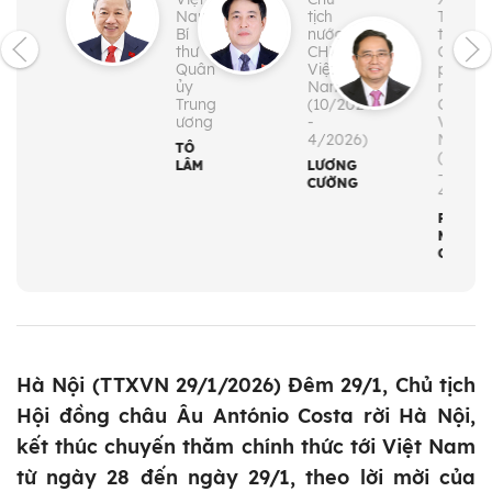
Nam;
tịch
Thủ
Bí
nước
tướng
thư
CHXHCN
Chính
Quân
Việt
phủ
ủy
Nam
nước
Trung
(10/2024
CHXH
ương
-
Việt
4/2026)
Nam
TÔ
(4/202
LÂM
LƯƠNG
-
CƯỜNG
4/2026
PHẠM
MINH
CHÍNH
Hà Nội (TTXVN 29/1/2026) Đêm 29/1, Chủ tịch
Hội đồng châu Âu António Costa rời Hà Nội,
kết thúc chuyến thăm chính thức tới Việt Nam
từ ngày 28 đến ngày 29/1, theo lời mời của