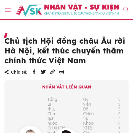
Chủ tịch Hội đồng châu Âu rời
Hà Nội, kết thúc chuyến thăm
chính thức Việt Nam
Chia sẻ:
NHÂN VẬT LIÊN QUAN
Tổng
Ủy
Ủy
Bí
viên
viên
thư,
Bộ
Bộ
Chủ
Chính
Chính
tịch
trị:
trị:
nước
Khóa
Khóa
CHXHCN
XIII;
XII,
Việt
Chủ
XIII;