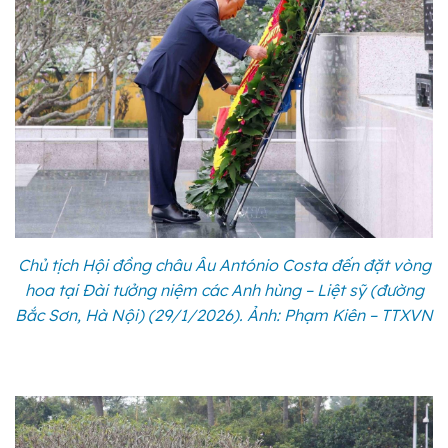
Chủ tịch Hội đồng châu Âu António Costa đến đặt vòng
hoa tại Đài tưởng niệm các Anh hùng – Liệt sỹ (đường
Bắc Sơn, Hà Nội) (29/1/2026). Ảnh: Phạm Kiên – TTXVN