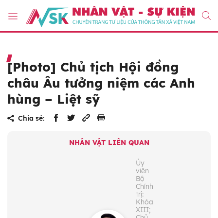
[Photo] Chủ tịch Hội đồng
châu Âu tưởng niệm các Anh
hùng – Liệt sỹ
Chia sẻ:
NHÂN VẬT LIÊN QUAN
Ủy
viên
Bộ
Chính
trị:
Khóa
XIII;
Chủ