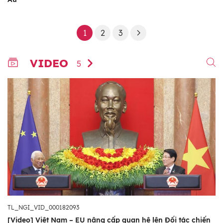
1
2
3
VIDEO
5
TL_NGI_VID_000182093
[Video] Việt Nam – EU nâng cấp quan hệ lên Đối tác chiến