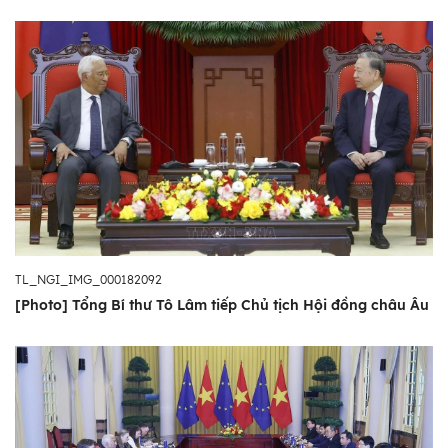
TL_NGI_IMG_000182092
[Photo] Tổng Bí thư Tô Lâm tiếp Chủ tịch Hội đồng châu Âu