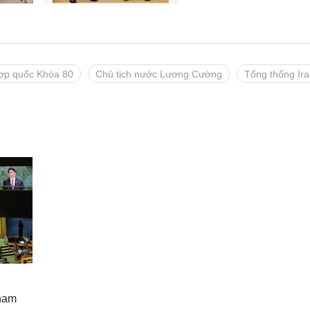
hợp quốc Khóa 80
Chủ tịch nước Lương Cường
Tổng thống Ir
ham