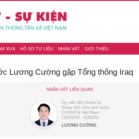
ĂM XƯA
HỒ SƠ TƯ LIỆU
NHÂN VẬT
GIỚI THIỆU
ước Lương Cường gặp Tổng thống Iraq
NHÂN VẬT LIÊN QUAN
Ủy viên Bộ Chính trị:
Khóa XIII; Chủ tịch nước
CHXHCN Việt Nam
(10/2024 - 4/2026)
LƯƠNG CƯỜNG