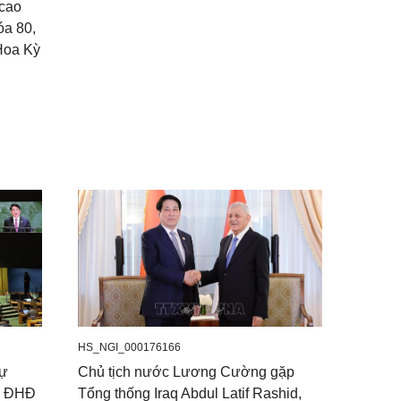
 cao
óa 80,
Hoa Kỳ
HS_NGI_000176166
dự
Chủ tịch nước Lương Cường gặp
o ĐHĐ
Tổng thống Iraq Abdul Latif Rashid,