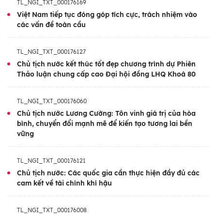
nữa vì hòa bình, phát triển và con người” cho
TL_NGI_TXT_000176169
thấy sự ủng hộ chủ nghĩa đa phương và sự
Việt Nam tiếp tục đóng góp tích cực, trách nhiệm vào
các vấn đề toàn cầu
coi trọng của Việt Nam đối với Liên hợp
quốc, khẳng định vai trò là thành viên tích
TL_NGI_TXT_000176127
cực, có trách nhiệm của Việt Nam với cộng
Chủ tịch nước kết thúc tốt đẹp chương trình dự Phiên
đồng quốc tế. Đây cũng là dịp để Việt Nam
Thảo luận chung cấp cao Đại hội đồng LHQ Khoá 80
thể hiện quan điểm và chia sẻ kinh nghiệm
phát triển, đóng góp các sáng kiến và giải
TL_NGI_TXT_000176060
pháp thiết thực cho các vấn đề chung của
Chủ tịch nước Lương Cường: Tôn vinh giá trị của hòa
nhân loại như hòa bình, ổn định, phát triển
bình, chuyển đổi mạnh mẽ để kiến tạo tương lai bền
vững
bền vững và ứng phó với biến đổi khí hậu…
Bên cạnh đó, các hoạt động song phương
TL_NGI_TXT_000176121
của Chủ tịch nước Lương Cường tại Hoa Kỳ
Chủ tịch nước: Các quốc gia cần thực hiện đầy đủ các
cam kết về tài chính khí hậu
còn góp phần làm sâu sắc hơn quan hệ Việt
Nam-Hoa Kỳ, cụ thể hóa các cam kết giữa
TL_NGI_TXT_000176008
lãnh đạo cấp cao hai nước, thúc đẩy hợp