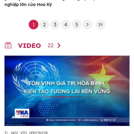
nghiệp lớn của Hoa Kỳ
1
2
3
4
5
VIDEO
22
TL_NGI_VID_000176228