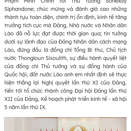
Phạm Minh Chính tới Thủ tướng Sonexay
Siphandone; chúc mừng và đánh giá cao những
thành tựu toàn diện, chính trị ổn định, kinh tế tăng
trưởng tích cực mà Đảng, Nhà nước và Nhân dân
Lào đã nỗ lực đạt được thời gian qua; tin tưởng
dưới sự lãnh đạo của Đảng Nhân dân cách mạng
Lào, đứng đầu là đồng chí Tổng Bí thư, Chủ tịch
nước Thongloun Sisoulith, sự điều hành quyết liệt
của đồng chí Thủ tướng và sự đồng hành của
Quốc hội, đất nước Lào anh em nhất định sẽ thực
hiện thắng lợi Nghị quyết lần thứ XI của Đảng,
tiến tới tổ chức thành công Đại hội Đảng lần thứ
XII của Đảng, Kế hoạch phát triển kinh tế - xã hội
5 năm lần thứ IX.