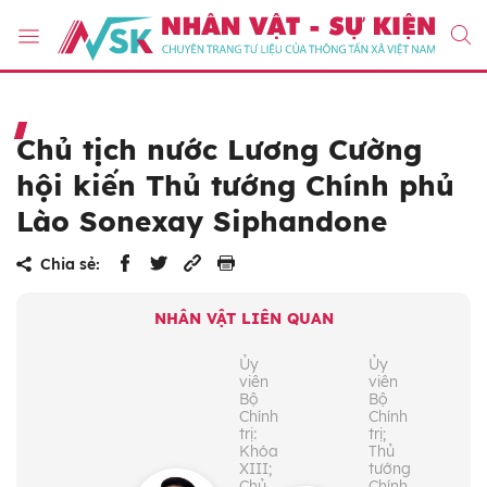
Chủ tịch nước Lương Cường
hội kiến Thủ tướng Chính phủ
Lào Sonexay Siphandone
Chia sẻ:
NHÂN VẬT LIÊN QUAN
Ủy
Ủy
viên
viên
Bộ
Bộ
Chính
Chính
trị:
trị;
Khóa
Thủ
XIII;
tướng
Chủ
Chính