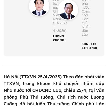
tịch
phủ
nước
nước
CHXHCN
Cộng
Việt
hòa
Nam
Dân
(10/2024
chủ
-
Nhân
4/2026)
dân
Lào
LƯƠNG
CƯỜNG
SONEXAY
SIPHANDONE
Hà Nội (TTXVN 25/4/2025) Theo đặc phái viên
TTXVN, trong khuôn khổ chuyến thăm cấp
Nhà nước tới CHDCND Lào, chiều 25/4, tại Văn
phòng Phủ Thủ tướng, Chủ tịch nước Lương
Cường đã hội kiến Thủ tướng Chính phủ Lào