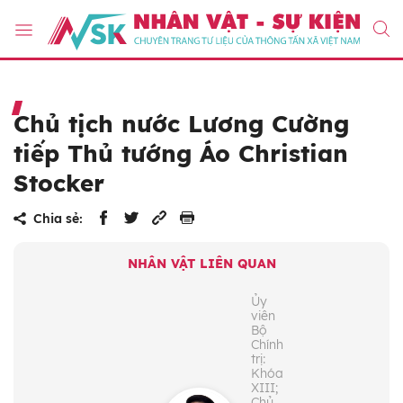
Chủ tịch nước Lương Cường
tiếp Thủ tướng Áo Christian
Stocker
Chia sẻ:
NHÂN VẬT LIÊN QUAN
Ủy
viên
Bộ
Chính
trị:
Khóa
XIII;
Chủ