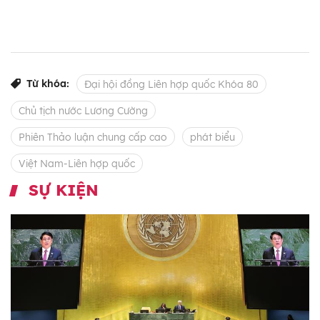
Từ khóa:
Đại hội đồng Liên hợp quốc Khóa 80
Chủ tịch nước Lương Cường
Phiên Thảo luận chung cấp cao
phát biểu
Việt Nam-Liên hợp quốc
SỰ KIỆN