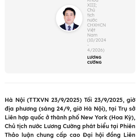
Khóa
XIII;
Chủ
tịch
nước
CHXHCN
Việt
Nam
(10/2024
-
4/2026)
LƯƠNG
CƯỜNG
Hà Nội (TTXVN 23/9/2025) Tối 23/9/2025, giờ
địa phương (sáng 24/9, giờ Hà Nội), tại Trụ sở
Liên hợp quốc ở thành phố New York (Hoa Kỳ),
Chủ tịch nước Lương Cường phát biểu tại Phiên
Thảo luận chung cấp cao Đại hội đồng Liên