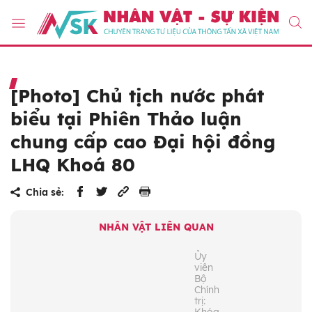
[Photo] Chủ tịch nước phát
biểu tại Phiên Thảo luận
chung cấp cao Đại hội đồng
LHQ Khoá 80
Chia sẻ:
NHÂN VẬT LIÊN QUAN
Ủy
viên
Bộ
Chính
trị: