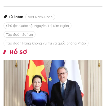
Từ khóa:
Việt Nam-Pháp
Chủ tịch Quốc hội Nguyễn Thị Kim Ngân
Tập đoàn Safran
Tập đoàn Hàng không vũ trụ và quốc phòng Pháp
HỒ SƠ