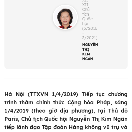
XI,
XII;
Chủ
tịch
Quốc
hội
(3/2016
-
3/2021)
NGUYỄN
THỊ
KIM
NGÂN
Hà Nội (TTXVN 1/4/2019) Tiếp tục chương
trình thăm chính thức Cộng hòa Pháp, sáng
1/4/2019 (theo giờ địa phương), tại Thủ đô
Paris, Chủ tịch Quốc hội Nguyễn Thị Kim Ngân
tiếp lãnh đạo Tập đoàn Hàng không vũ trụ và