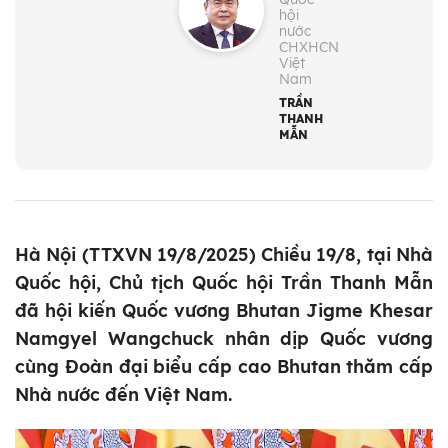
hội
nước
CHXHCN
Việt
Nam
TRẦN
THANH
MẪN
Hà Nội (TTXVN 19/8/2025) Chiều 19/8, tại Nhà
Quốc hội, Chủ tịch Quốc hội Trần Thanh Mẫn
đã hội kiến Quốc vương Bhutan Jigme Khesar
Namgyel Wangchuck nhân dịp Quốc vương
cùng Đoàn đại biểu cấp cao Bhutan thăm cấp
Nhà nước đến Việt Nam.