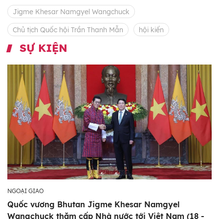
Jigme Khesar Namgyel Wangchuck
Chủ tịch Quốc hội Trần Thanh Mẫn
hội kiến
SỰ KIỆN
NGOẠI GIAO
Quốc vương Bhutan Jigme Khesar Namgyel
Wangchuck thăm cấp Nhà nước tới Việt Nam (18 -