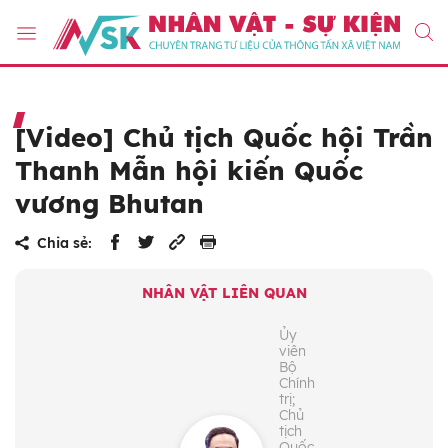
[Video] Chủ tịch Quốc hội Trần
Thanh Mẫn hội kiến Quốc
vương Bhutan
Chia sẻ:
NHÂN VẬT LIÊN QUAN
Ủy
viên
Bộ
Chính
trị;
Chủ
tịch
Quốc