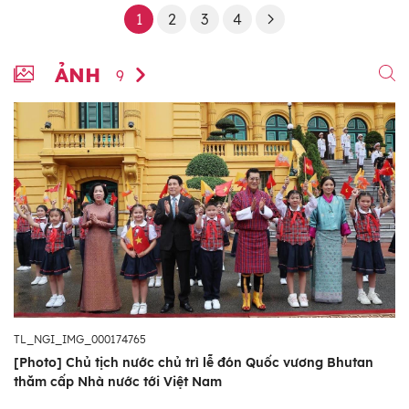
1
2
3
4
ẢNH
9
TL_NGI_IMG_000174765
[Photo] Chủ tịch nước chủ trì lễ đón Quốc vương Bhutan
thăm cấp Nhà nước tới Việt Nam