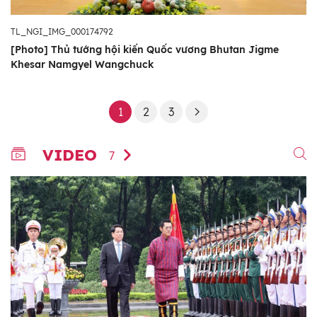
TL_NGI_IMG_000174792
[Photo] Thủ tướng hội kiến Quốc vương Bhutan Jigme
Khesar Namgyel Wangchuck
1
2
3
VIDEO
7