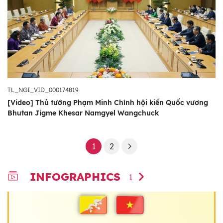
TL_NGI_VID_000174819
[Video] Thủ tướng Phạm Minh Chính hội kiến Quốc vương
Bhutan Jigme Khesar Namgyel Wangchuck
1
2
INFOGRAPHICS
1