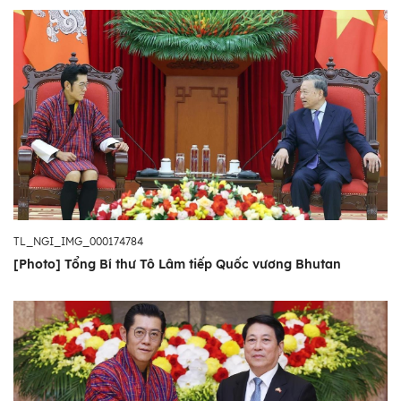
TL_NGI_IMG_000174784
[Photo] Tổng Bí thư Tô Lâm tiếp Quốc vương Bhutan