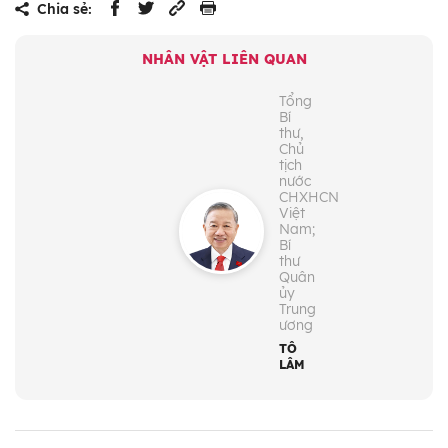
Chia sẻ:
NHÂN VẬT LIÊN QUAN
Tổng
Bí
thư,
Chủ
tịch
nước
CHXHCN
Việt
Nam;
Bí
thư
Quân
ủy
Trung
ương
TÔ
LÂM