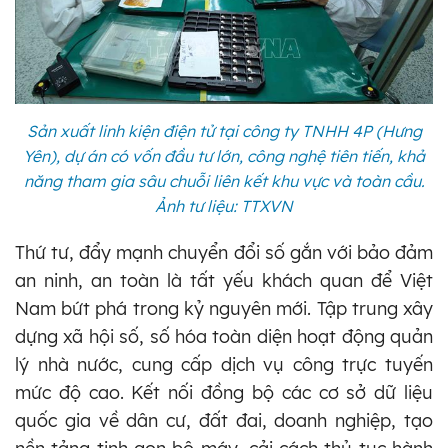
Sản xuất linh kiện điện tử tại công ty TNHH 4P (Hưng
Yên), dự án có vốn đầu tư lớn, công nghệ tiên tiến, khả
năng tham gia sâu chuỗi liên kết khu vực và toàn cầu.
Ảnh tư liệu: TTXVN
Thứ tư, đẩy mạnh chuyển đổi số gắn với bảo đảm
an ninh, an toàn là tất yếu khách quan để Việt
Nam bứt phá trong kỷ nguyên mới. Tập trung xây
dựng xã hội số, số hóa toàn diện hoạt động quản
lý nhà nước, cung cấp dịch vụ công trực tuyến
mức độ cao. Kết nối đồng bộ các cơ sở dữ liệu
quốc gia về dân cư, đất đai, doanh nghiệp, tạo