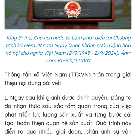
Tổng Bí thư, Chủ tịch nước Tô Lâm phát biểu tại Chương
trình kỷ niệm 79 năm Ngày Quốc khánh nước Cộng hòa
xã hội chủ nghĩa Việt Nam (2/9/1945 - 2/9/2024). Ảnh:
Lâm Khánh/TTXVN
Thông tấn xã Việt Nam (TTXVN) trân trọng giới
thiệu nội dung bài viết.
1. Ngay sau khi giành được chính quyền, Đảng ta
đã nhận thức sâu sắc tầm quan trọng của việc
phát triển lực lượng sản xuất và từng bước cải
tạo, hoàn thiện quan hệ sản xuất. Quá trình này
diễn ra qua nhiều giai đoạn, phản ánh sự vận