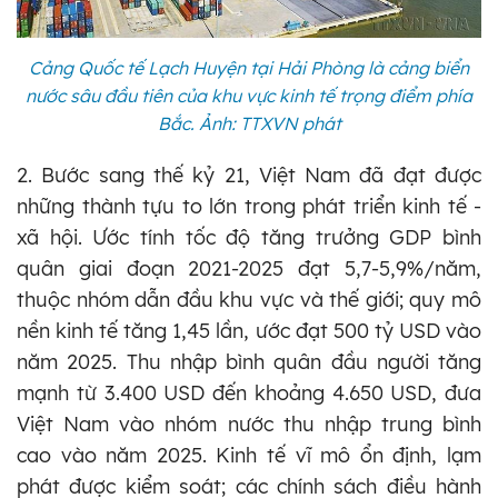
Cảng Quốc tế Lạch Huyện tại Hải Phòng là cảng biển
nước sâu đầu tiên của khu vực kinh tế trọng điểm phía
Bắc. Ảnh: TTXVN phát
2. Bước sang thế kỷ 21, Việt Nam đã đạt được
những thành tựu to lớn trong phát triển kinh tế -
xã hội. Ước tính tốc độ tăng trưởng GDP bình
quân giai đoạn 2021-2025 đạt 5,7-5,9%/năm,
thuộc nhóm dẫn đầu khu vực và thế giới; quy mô
nền kinh tế tăng 1,45 lần, ước đạt 500 tỷ USD vào
năm 2025. Thu nhập bình quân đầu người tăng
mạnh từ 3.400 USD đến khoảng 4.650 USD, đưa
Việt Nam vào nhóm nước thu nhập trung bình
cao vào năm 2025. Kinh tế vĩ mô ổn định, lạm
phát được kiểm soát; các chính sách điều hành