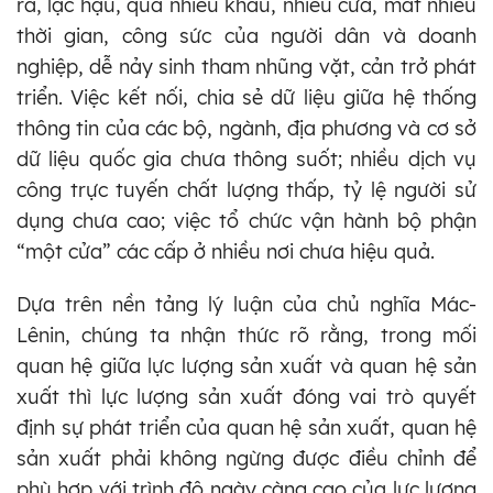
rà, lạc hậu, qua nhiều khâu, nhiều cửa, mất nhiều
thời gian, công sức của người dân và doanh
nghiệp, dễ nảy sinh tham nhũng vặt, cản trở phát
triển. Việc kết nối, chia sẻ dữ liệu giữa hệ thống
thông tin của các bộ, ngành, địa phương và cơ sở
dữ liệu quốc gia chưa thông suốt; nhiều dịch vụ
công trực tuyến chất lượng thấp, tỷ lệ người sử
dụng chưa cao; việc tổ chức vận hành bộ phận
“một cửa” các cấp ở nhiều nơi chưa hiệu quả.
Dựa trên nền tảng lý luận của chủ nghĩa Mác-
Lênin, chúng ta nhận thức rõ rằng, trong mối
quan hệ giữa lực lượng sản xuất và quan hệ sản
xuất thì lực lượng sản xuất đóng vai trò quyết
định sự phát triển của quan hệ sản xuất, quan hệ
sản xuất phải không ngừng được điều chỉnh để
phù hợp với trình độ ngày càng cao của lực lượng