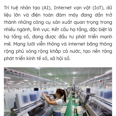
Trí tuệ nhân tạo (AI), Internet vạn vật (IoT), dữ
liệu lớn và điện toán đám mây đang dần trở
thành những công cụ sản xuất quan trọng trong
nhiều ngành, lĩnh vực. Kết cấu hạ tầng, đặc biệt là
hạ tầng số, đang được đầu tư phát triển mạnh
mẽ. Mạng lưới viễn thông và internet băng thông
rộng phủ sóng rộng khắp cả nước, tạo nền tảng
phát triển kinh tế số, xã hội số.