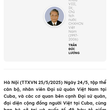
Khóa
VIII,
IX;
Chủ
tịch
nước
CHXHCN
Việt
Nam
(1997-
2006)
TRẦN
ĐỨC
LƯƠNG
Hà Nội (TTXVN 25/5/2025) Ngày 24/5, tập thể
cán bộ, nhân viên Đại sứ quán Việt Nam tại
Cuba, và các cơ quan bên cạnh Đại sứ quán,
đại diện cộng đồng người Việt tại Cuba, cùng
bạn bè sở tại và quốc tế đã bày tỏ niềm