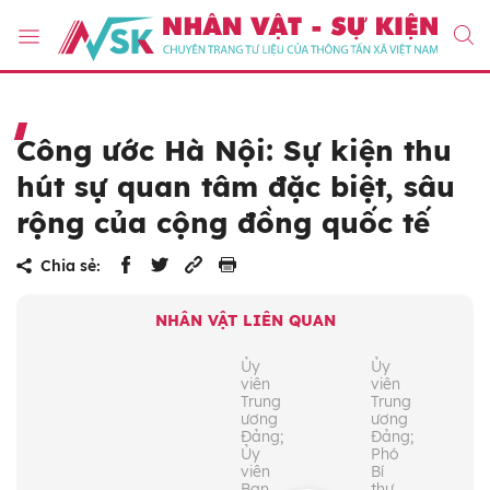
Công ước Hà Nội: Sự kiện thu
hút sự quan tâm đặc biệt, sâu
rộng của cộng đồng quốc tế
Chia sẻ:
NHÂN VẬT LIÊN QUAN
Ủy
Ủy
viên
viên
Trung
Trung
ương
ương
Đảng;
Đảng;
Ủy
Phó
viên
Bí
Ban
thư