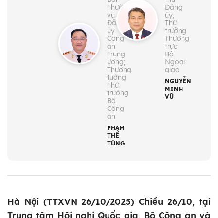
Thường
Đảng
vụ
ủy,
Đảng
Thứ
ủy
trưởng
Công
Thường
an
trực
Trung
Bộ
ương;
Ngoại
Thượng
giao
tướng,
NGUYỄN
Thứ
MINH
trưởng
VŨ
Bộ
Công
an
PHẠM
THẾ
TÙNG
Hà Nội (TTXVN 26/10/2025) Chiều 26/10, tại
Trung tâm Hội nghị Quốc gia, Bộ Công an và