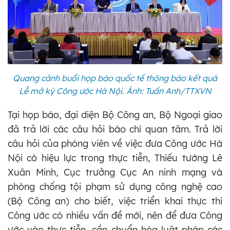
Quang cảnh buổi họp báo quốc tế thông báo kết quả
Lễ mở ký Công ước Hà Nội. Ảnh: Tuấn Anh/TTXVN
Tại họp báo, đại diện Bộ Công an, Bộ Ngoại giao
đã trả lời các câu hỏi báo chí quan tâm. Trả lời
câu hỏi của phóng viên về việc đưa Công ước Hà
Nội có hiệu lực trong thực tiễn, Thiếu tướng Lê
Xuân Minh, Cục trưởng Cục An ninh mạng và
phòng chống tội phạm sử dụng công nghệ cao
(Bộ Công an) cho biết, việc triển khai thực thi
Công ước có nhiều vấn đề mới, nên để đưa Công
ước vào thực tiễn, cần chuẩn hóa luật pháp các