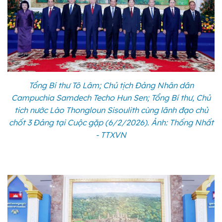
Tổng Bí thư Tô Lâm; Chủ tịch Đảng Nhân dân
Campuchia Samdech Techo Hun Sen; Tổng Bí thư, Chủ
tich nước Lào Thongloun Sisoulith cùng lãnh đạo chủ
chốt 3 Đảng tại Cuộc gặp (6/2/2026). Ảnh: Thống Nhất
- TTXVN