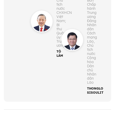
Chủ
Ban
tịch
Chấp
nước
hành
CHXHCN
Trung
Việt
ương
Nam;
Đảng
Bí
Nhân
thư
dân
Quân
Cách
ủy
mạng
Trung
Lào,
ương
Chủ
tịch
TÔ
nước
LÂM
Cộng
hòa
Dân
chủ
Nhân
dân
Lào
THONGLOUN
SISOULITH