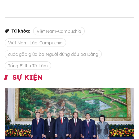
Từ khóa:
Việt Nam-Campuchia
Việt Nam-Lào-Campuchia
cuộc gặp giữa ba Người đứng đầu ba Đảng
Tổng Bí thư Tô Lâm
SỰ KIỆN