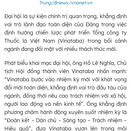
Trung/Bnews/vnanet.vn
Đại hội là sự kiện chính trị quan trọng, khẳng định
vai trò lãnh đạo toàn diện của Đảng trong việc
định hướng chiến lược phát triển Tổng công ty
Thuốc lá Việt Nam (Vinataba) trong bối cảnh
ngành đang đối mặt với nhiều thách thức mới.
Phát biểu khai mạc đại hội, ông Hồ Lê Nghĩa, Chủ
tịch Hội đồng thành viên Vinataba nhấn mạnh:
“Vinataba bước vào nhiệm kỳ mới với khát vọng
đổi mới toàn diện, khẳng định vai trò đầu tàu của
ngành, đồng thời nêu cao trách nhiệm với xã hội,
người lao động và nền kinh tế”. Ông khẳng định
phương châm hành động xuyên suốt nhiệm kỳ là
“Đoàn kết – Dân chủ – Sáng tạo – Trách nhiệm –
Hiệu quả”, đưa Vinataba vươn lên trong môi