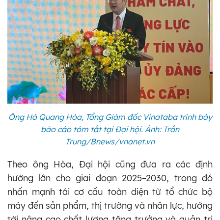
Ông Hà Quang Hòa, Tổng Giám đốc Vinataba trình bày
báo cáo tóm tắt tại Đại hội. Ảnh: Trần
Trung/Bnews/vnanet.vn
Theo ông Hòa, Đại hội cũng đưa ra các định
hướng lớn cho giai đoạn 2025–2030, trong đó
nhấn mạnh tái cơ cấu toàn diện từ tổ chức bộ
máy đến sản phẩm, thị trường và nhân lực, hướng
tới nâng cao chất lượng tăng trưởng và quản trị