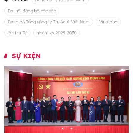
Đảng Cộng sản Việt Nam
Đại hội đảng bộ các cấp
Đảng bộ Tổng công ty Thuốc lá Việt Nam
Vinataba
lần thứ IV
nhiệm kỳ 2025-2030
SỰ KIỆN