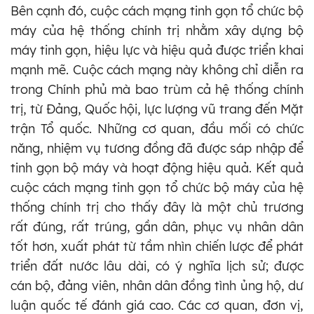
Bên cạnh đó, cuộc cách mạng tinh gọn tổ chức bộ
máy của hệ thống chính trị nhằm xây dựng bộ
máy tinh gọn, hiệu lực và hiệu quả được triển khai
mạnh mẽ. Cuộc cách mạng này không chỉ diễn ra
trong Chính phủ mà bao trùm cả hệ thống chính
trị, từ Đảng, Quốc hội, lực lượng vũ trang đến Mặt
trận Tổ quốc. Những cơ quan, đầu mối có chức
năng, nhiệm vụ tương đồng đã được sáp nhập để
tinh gọn bộ máy và hoạt động hiệu quả. Kết quả
cuộc cách mạng tinh gọn tổ chức bộ máy của hệ
thống chính trị cho thấy đây là một chủ trương
rất đúng, rất trúng, gần dân, phục vụ nhân dân
tốt hơn, xuất phát từ tầm nhìn chiến lược để phát
triển đất nước lâu dài, có ý nghĩa lịch sử; được
cán bộ, đảng viên, nhân dân đồng tình ủng hộ, dư
luận quốc tế đánh giá cao. Các cơ quan, đơn vị,