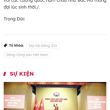
với các cường quốc năm châu như Bác Hồ mong
đợi lúc sinh thời./.
Trọng Đức
Từ khóa:
Đại hội Đảng XIV
Đảng Cộng sản Việt Nam
SỰ KIỆN