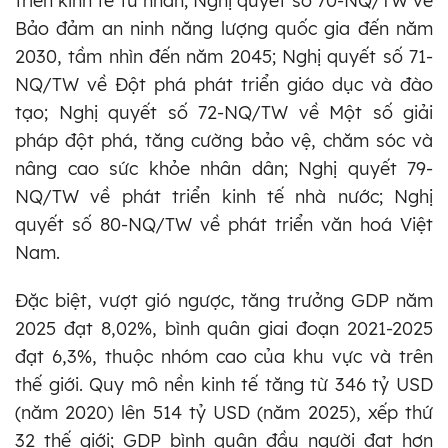
triển kinh tế tư nhân; Nghị quyết số 70-NQ/TW về
Bảo đảm an ninh năng lượng quốc gia đến năm
2030, tầm nhìn đến năm 2045; Nghị quyết số 71-
NQ/TW về Đột phá phát triển giáo dục và đào
tạo; Nghị quyết số 72-NQ/TW về Một số giải
pháp đột phá, tăng cường bảo vệ, chăm sóc và
nâng cao sức khỏe nhân dân; Nghị quyết 79-
NQ/TW về phát triển kinh tế nhà nước; Nghị
quyết số 80-NQ/TW về phát triển văn hoá Việt
Nam.
Đặc biệt, vượt gió ngược, tăng trưởng GDP năm
2025 đạt 8,02%, bình quân giai đoạn 2021-2025
đạt 6,3%, thuộc nhóm cao của khu vực và trên
thế giới. Quy mô nền kinh tế tăng từ 346 tỷ USD
(năm 2020) lên 514 tỷ USD (năm 2025), xếp thứ
32 thế giới; GDP bình quân đầu người đạt hơn