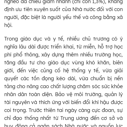
nghèo đa chiều giảm nhanh (chỉ còn 1,3%), khẳng
định ưu tiên xuyên suốt của Nhà nước đối với con
người, đặc biệt là người yếu thế và công bằng xã
hội.
Trong giáo dục và y tế, nhiều chủ trương có ý
nghĩa lâu dài được triển khai, từ miễn, hỗ trợ học
phí phổ thông, xây dựng thêm nhiều trường học,
tăng đầu tư cho giáo dục vùng khó khăn, biên
giới, đến việc củng cố hệ thống y tế, vừa giải
quyết các tồn đọng kéo dài, vừa chuẩn bị nền
tảng cho nâng cao chất lượng chăm sóc sức khỏe
nhân dân toàn diện. Bảo vệ môi trường, quản lý
tài nguyên và thích ứng với biến đổi khí hậu được
coi trọng. Trước thiên tai ngày càng cực đoan, sự
chỉ đạo thống nhất từ Trung ương đến cơ sở và
huy động cả ngân sách Nhà nước và nguồn lực