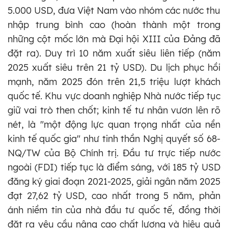
5.000 USD, đưa Việt Nam vào nhóm các nước thu
nhập trung bình cao (hoàn thành một trong
những cột mốc lớn mà Đại hội XIII của Đảng đã
đặt ra). Duy trì 10 năm xuất siêu liên tiếp (năm
2025 xuất siêu trên 21 tỷ USD). Du lịch phục hồi
mạnh, năm 2025 đón trên 21,5 triệu lượt khách
quốc tế. Khu vực doanh nghiệp Nhà nước tiếp tục
giữ vai trò then chốt; kinh tế tư nhân vươn lên rõ
nét, là "một động lực quan trọng nhất của nền
kinh tế quốc gia" như tinh thần Nghị quyết số 68-
NQ/TW của Bộ Chính trị. Đầu tư trực tiếp nước
ngoài (FDI) tiếp tục là điểm sáng, với 185 tỷ USD
đăng ký giai đoạn 2021-2025, giải ngân năm 2025
đạt 27,62 tỷ USD, cao nhất trong 5 năm, phản
ánh niềm tin của nhà đầu tư quốc tế, đồng thời
đặt ra yêu cầu nâng cao chất lượng và hiệu quả