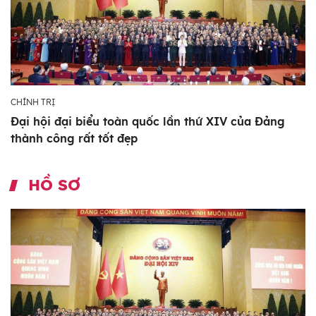
CHÍNH TRỊ
Đại hội đại biểu toàn quốc lần thứ XIV của Đảng
thành công rất tốt đẹp
HỒ SƠ