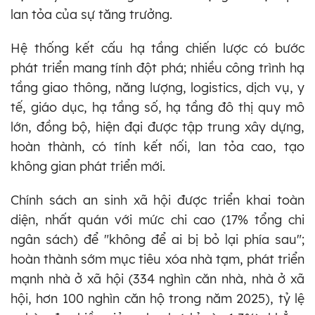
lan tỏa của sự tăng trưởng.
Hệ thống kết cấu hạ tầng chiến lược có bước
phát triển mang tính đột phá; nhiều công trình hạ
tầng giao thông, năng lượng, logistics, dịch vụ, y
tế, giáo dục, hạ tầng số, hạ tầng đô thị quy mô
lớn, đồng bộ, hiện đại được tập trung xây dựng,
hoàn thành, có tính kết nối, lan tỏa cao, tạo
không gian phát triển mới.
Chính sách an sinh xã hội được triển khai toàn
diện, nhất quán với mức chi cao (17% tổng chi
ngân sách) để "không để ai bị bỏ lại phía sau";
hoàn thành sớm mục tiêu xóa nhà tạm, phát triển
mạnh nhà ở xã hội (334 nghìn căn nhà, nhà ở xã
hội, hơn 100 nghìn căn hộ trong năm 2025), tỷ lệ