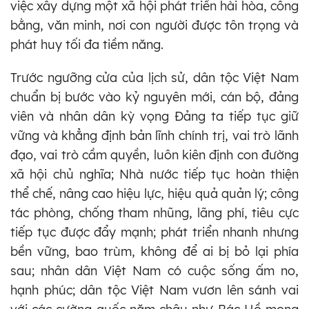
việc xây dựng một xã hội phát triển hài hòa, công
bằng, văn minh, nơi con người được tôn trọng và
phát huy tối đa tiềm năng.
Trước ngưỡng cửa của lịch sử, dân tộc Việt Nam
chuẩn bị bước vào kỷ nguyên mới, cán bộ, đảng
viên và nhân dân kỳ vọng Đảng ta tiếp tục giữ
vững và khẳng định bản lĩnh chính trị, vai trò lãnh
đạo, vai trò cầm quyền, luôn kiên định con đường
xã hội chủ nghĩa; Nhà nước tiếp tục hoàn thiện
thể chế, nâng cao hiệu lực, hiệu quả quản lý; công
tác phòng, chống tham nhũng, lãng phí, tiêu cực
tiếp tục được đẩy mạnh; phát triển nhanh nhưng
bền vững, bao trùm, không để ai bị bỏ lại phía
sau; nhân dân Việt Nam có cuộc sống ấm no,
hạnh phúc; dân tộc Việt Nam vươn lên sánh vai