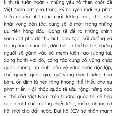
kinh tế tuần hoàn - những yếu tố then chốt để
Việt Nam bứt phá trong kỷ nguyên mới. Sự phát
triển nguồn nhân lực chất lượng cao, khơi dậy
khát vọng dân tộc, cũng sẽ là một trong những
ưu tiên hàng đầu. Đảng sẽ đề ra những chính
sách đột phá để thu hút, đào tạo, bồi dưỡng và
trọng dụng nhân tài, đặc biệt là thế hệ trẻ, những
người sẽ gánh vác sứ mệnh kiến tạo tương lai.
Song hành với đó, công tác củng cố vững chắc
quốc phòng, an ninh, bảo vệ vững chắc độc lập,
chủ quyền quốc gia, giữ vững môi trường hòa
bình, ổn định là nền tảng không thể thiếu cho sự
phát triển. Hội nhập quốc tế sâu rộng, nâng cao
vị thế của Việt Nam trên trường quốc tế, sẽ tiếp
tục là một chủ trương chiến lược, mở ra những cơ
hội mới cho đất nước. Đại hội XIV sẽ nhấn mạnh