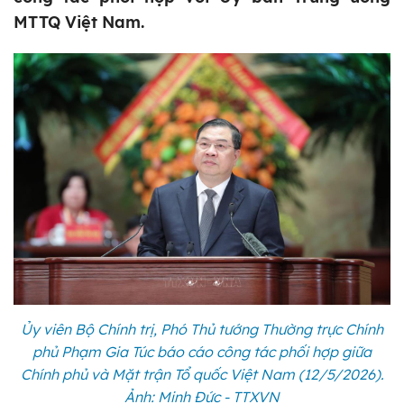
MTTQ Việt Nam.
Ủy viên Bộ Chính trị, Phó Thủ tướng Thường trực Chính
phủ Phạm Gia Túc báo cáo công tác phối hợp giữa
Chính phủ và Mặt trận Tổ quốc Việt Nam (12/5/2026).
Ảnh: Minh Đức - TTXVN