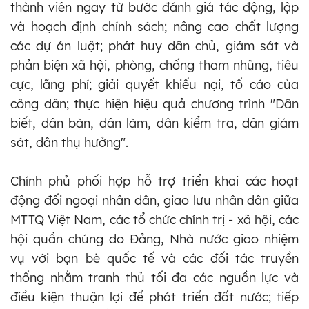
thành viên ngay từ bước đánh giá tác động, lập
và hoạch định chính sách; nâng cao chất lượng
các dự án luật; phát huy dân chủ, giám sát và
phản biện xã hội, phòng, chống tham nhũng, tiêu
cực, lãng phí; giải quyết khiếu nại, tố cáo của
công dân; thực hiện hiệu quả chương trình "Dân
biết, dân bàn, dân làm, dân kiểm tra, dân giám
sát, dân thụ hưởng".
Chính phủ phối hợp hỗ trợ triển khai các hoạt
động đối ngoại nhân dân, giao lưu nhân dân giữa
MTTQ Việt Nam, các tổ chức chính trị - xã hội, các
hội quần chúng do Đảng, Nhà nước giao nhiệm
vụ với bạn bè quốc tế và các đối tác truyền
thống nhằm tranh thủ tối đa các nguồn lực và
điều kiện thuận lợi để phát triển đất nước; tiếp