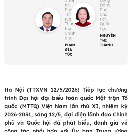
Chính
ương
trị;
Đảng;
Phó
Phó
Thủ
Chủ
tướng
tịch
Thường
Quốc
trực
hội
Chính
NGUYỄN
phủ
THỊ
PHẠM
THANH
GIA
TÚC
Hà Nội (TTXVN 12/5/2026) Tiếp tục chương
trình Đại hội đại biểu toàn quốc Mặt trận Tổ
quốc (MTTQ) Việt Nam lần thứ XI, nhiệm kỳ
2026-2031, sáng 12/5, đại diện lãnh đạo Chính
phủ và Quốc hội đã phát biểu, đánh giá về
công tác phối hợp với Ủy ban Trung ương