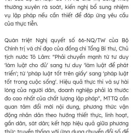
thường xuyên rà soát, kiến nghị bổ sung nhiệm
vụ lập pháp nếu cần thiết để đáp ứng yêu cầu
của thực tiễn.
Quán triệt Nghị quyết số 66-NQ/TW của Bộ
Chính trị và chỉ đạo của đồng chí Tổng Bí thư, Chủ
tịch nước Tô Lâm: "Phải chuyển mạnh từ tư duy
'làm luật cho đủ' sang tư duy 'làm luật để phát
triển'; từ 'pháp luật tốt trên giấy' sang 'pháp luật
tốt trong cuộc sống'. Hiệu quả thực thi và sự hài
lòng của người dân, doanh nghiệp phải là thước
đo cao nhất của chất lượng lập pháp", MTTQ cần
quan tâm đổi mới nội dung, phương thức vận
động nhân dân theo hướng thiết thực, linh hoạt,
gần dân, sát dân; kết hợp hiệu quả giữa phương
thức truyền thống với ứng dụng chuyển đổi số để