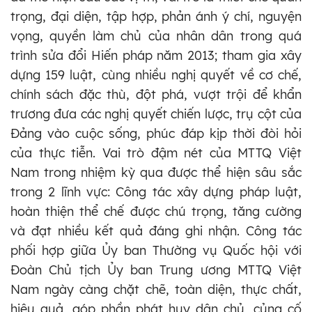
trọng, đại diện, tập hợp, phản ánh ý chí, nguyện
vọng, quyền làm chủ của nhân dân trong quá
trình sửa đổi Hiến pháp năm 2013; tham gia xây
dựng 159 luật, cùng nhiều nghị quyết về cơ chế,
chính sách đặc thù, đột phá, vượt trội để khẩn
trương đưa các nghị quyết chiến lược, trụ cột của
Đảng vào cuộc sống, phúc đáp kịp thời đòi hỏi
của thực tiễn. Vai trò đậm nét của MTTQ Việt
Nam trong nhiệm kỳ qua được thể hiện sâu sắc
trong 2 lĩnh vực: Công tác xây dựng pháp luật,
hoàn thiện thể chế được chú trọng, tăng cường
và đạt nhiều kết quả đáng ghi nhận. Công tác
phối hợp giữa Ủy ban Thường vụ Quốc hội với
Đoàn Chủ tịch Ủy ban Trung ương MTTQ Việt
Nam ngày càng chặt chẽ, toàn diện, thực chất,
hiệu quả, góp phần phát huy dân chủ, củng cố