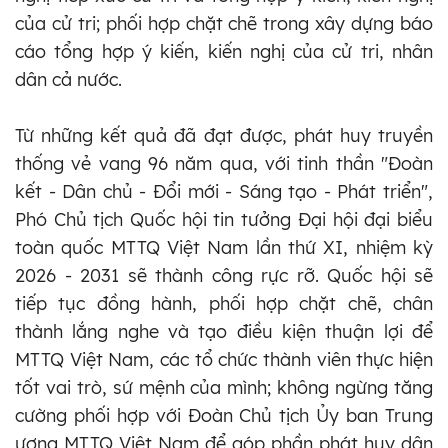
của cử tri; phối hợp chặt chẽ trong xây dựng báo
cáo tổng hợp ý kiến, kiến nghị của cử tri, nhân
dân cả nước.
Từ những kết quả đã đạt được, phát huy truyền
thống vẻ vang 96 năm qua, với tinh thần "Đoàn
kết - Dân chủ - Đổi mới - Sáng tạo - Phát triển",
Phó Chủ tịch Quốc hội tin tưởng Đại hội đại biểu
toàn quốc MTTQ Việt Nam lần thứ XI, nhiệm kỳ
2026 - 2031 sẽ thành công rực rỡ. Quốc hội sẽ
tiếp tục đồng hành, phối hợp chặt chẽ, chân
thành lắng nghe và tạo điều kiện thuận lợi để
MTTQ Việt Nam, các tổ chức thành viên thực hiện
tốt vai trò, sứ mệnh của mình; không ngừng tăng
cường phối hợp với Đoàn Chủ tịch Ủy ban Trung
ương MTTQ Việt Nam để góp phần phát huy dân