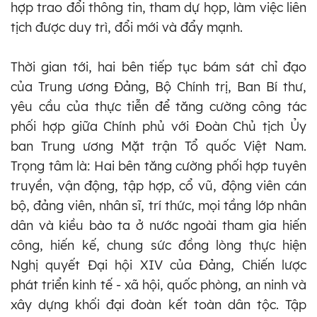
hợp trao đổi thông tin, tham dự họp, làm việc liên
tịch được duy trì, đổi mới và đẩy mạnh.
Thời gian tới, hai bên tiếp tục bám sát chỉ đạo
của Trung ương Đảng, Bộ Chính trị, Ban Bí thư,
yêu cầu của thực tiễn để tăng cường công tác
phối hợp giữa Chính phủ với Đoàn Chủ tịch Ủy
ban Trung ương Mặt trận Tổ quốc Việt Nam.
Trọng tâm là: Hai bên tăng cường phối hợp tuyên
truyền, vận động, tập hợp, cổ vũ, động viên cán
bộ, đảng viên, nhân sĩ, trí thức, mọi tầng lớp nhân
dân và kiều bào ta ở nước ngoài tham gia hiến
công, hiến kế, chung sức đồng lòng thực hiện
Nghị quyết Đại hội XIV của Đảng, Chiến lược
phát triển kinh tế - xã hội, quốc phòng, an ninh và
xây dựng khối đại đoàn kết toàn dân tộc. Tập