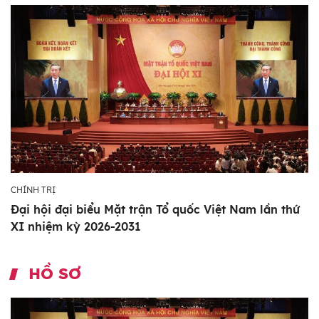
CHÍNH TRỊ
Đại hội đại biểu Mặt trận Tổ quốc Việt Nam lần thứ
XI nhiệm kỳ 2026-2031
HỒ SƠ