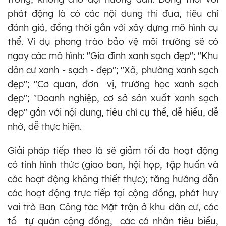
phát động là có các nội dung thi đua, tiêu chí
đánh giá, đồng thời gắn với xây dựng mô hình cụ
thể. Ví dụ phong trào bảo vệ môi trường sẽ có
ngay các mô hình: "Gia đình xanh sạch đẹp"; "Khu
dân cư xanh - sạch - đẹp"; "Xã, phường xanh sạch
đẹp"; "Cơ quan, đơn vị, trường học xanh sạch
đẹp"; "Doanh nghiệp, cơ sở sản xuất xanh sạch
đẹp" gắn với nội dung, tiêu chí cụ thể, dễ hiểu, dễ
nhớ, dễ thực hiện.
Giải pháp tiếp theo là sẽ giảm tối đa hoạt động
có tính hình thức (giao ban, hội họp, tập huấn và
các hoạt động không thiết thực); tăng hướng dẫn
các hoạt động trực tiếp tại cộng đồng, phát huy
vai trò Ban Công tác Mặt trận ở khu dân cư, các
tổ tự quản cộng đồng, các cá nhân tiêu biểu,