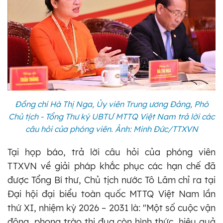
Đồng chí Hà Thị Nga, Ủy viên Trung ương Đảng, Phó
Chủ tịch - Tổng Thư ký UBTƯ MTTQ Việt Nam trả lời các
câu hỏi của phóng viên. Ảnh: Minh Đức/TTXVN
Tại họp báo, trả lời câu hỏi của phóng viên
TTXVN về giải pháp khắc phục các hạn chế đã
được Tổng Bí thư, Chủ tịch nước Tô Lâm chỉ ra tại
Đại hội đại biểu toàn quốc MTTQ Việt Nam lần
thứ XI, nhiệm kỳ 2026 – 2031 là: "Một số cuộc vận
động, phong trào thi đua còn hình thức, hiệu quả