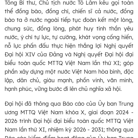
Tổng Bí thư, Chủ tịch nước Tô Lâm kêu gọi toàn
thể đồng bào, đồng chí, chiến sĩ cả nước, đồng
bào ta ở nước ngoài tiếp tục đoàn kết một lòng,
chung sức, đồng lòng, phát huy tinh thần yêu
nước, ý chí tự lực, tự cường, khát vọng cống hiến,
nỗ lực phấn đấu thực hiện thắng lợi Nghị quyết
Đại hội XIV của Đảng và Nghị quyết Đại hội đại
biểu toàn quốc MTTQ Việt Nam lần thứ XI; góp
phần xây dựng một nước Việt Nam hòa bình, độc
lập, dân chủ, giàu mạnh, phồn vinh, văn minh,
hạnh phúc, vững bước đi lên chủ nghĩa xã hội.
Đại hội đã thông qua Báo cáo của Ủy ban Trung
ương MTTQ Việt Nam khóa X, giai đoạn 2024 -
2026 trình Đại hội đại biểu toàn quốc MTTQ Việt
Nam lần thứ XI, nhiệm kỳ 2026 - 2031; thông qua