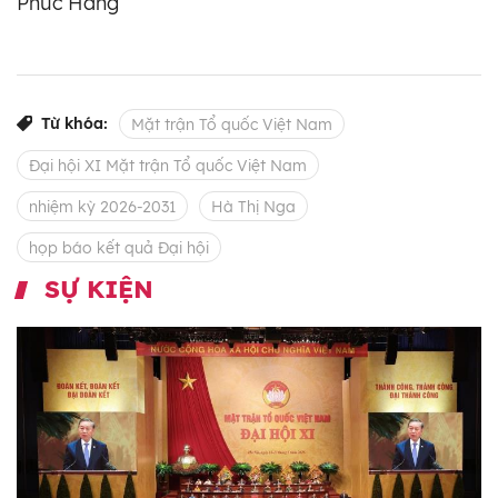
Phúc Hằng
Từ khóa:
Mặt trận Tổ quốc Việt Nam
Đại hội XI Mặt trận Tổ quốc Việt Nam
nhiệm kỳ 2026-2031
Hà Thị Nga
họp báo kết quả Đại hội
SỰ KIỆN