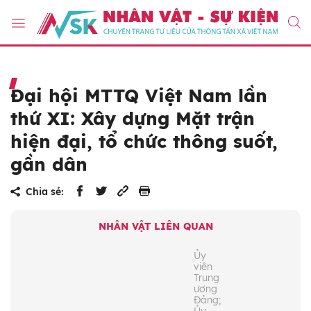
Đại hội MTTQ Việt Nam lần
thứ XI: Xây dựng Mặt trận
hiện đại, tổ chức thông suốt,
gần dân
Chia sẻ:
NHÂN VẬT LIÊN QUAN
Ủy
viên
Trung
ương
Đảng;