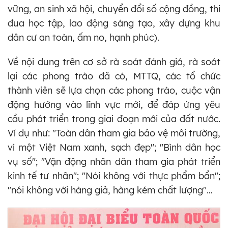
vững, an sinh xã hội, chuyển đổi số cộng đồng, thi
đua học tập, lao động sáng tạo, xây dựng khu
dân cư an toàn, ấm no, hạnh phúc).
Về nội dung trên cơ sở rà soát đánh giá, rà soát
lại các phong trào đã có, MTTQ, các tổ chức
thành viên sẽ lựa chọn các phong trào, cuộc vận
động hướng vào lĩnh vực mới, để đáp ứng yêu
cầu phát triển trong giai đoạn mới của đất nước.
Ví dụ như: "Toàn dân tham gia bảo vệ môi trường,
vì một Việt Nam xanh, sạch đẹp"; "Bình dân học
vụ số"; "Vận động nhân dân tham gia phát triển
kinh tế tư nhân"; "Nói không với thực phẩm bẩn";
"nói không với hàng giả, hàng kém chất lượng"…