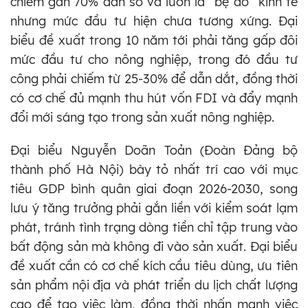
chiếm gần 70% dân số và luôn là “bệ đỡ” kinh tế
nhưng mức đầu tư hiện chưa tương xứng. Đại
biểu đề xuất trong 10 năm tới phải tăng gấp đôi
mức đầu tư cho nông nghiệp, trong đó đầu tư
công phải chiếm từ 25-30% để dẫn dắt, đồng thời
có cơ chế đủ mạnh thu hút vốn FDI và đẩy mạnh
đổi mới sáng tạo trong sản xuất nông nghiệp.
Đại biểu Nguyễn Doãn Toản (Đoàn Đảng bộ
thành phố Hà Nội) bày tỏ nhất trí cao với mục
tiêu GDP bình quân giai đoạn 2026-2030, song
lưu ý tăng trưởng phải gắn liền với kiểm soát lạm
phát, tránh tình trạng dòng tiền chỉ tập trung vào
bất động sản mà không đi vào sản xuất. Đại biểu
đề xuất cần có cơ chế kích cầu tiêu dùng, ưu tiên
sản phẩm nội địa và phát triển du lịch chất lượng
cao để tạo việc làm, đồng thời nhấn mạnh việc