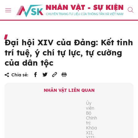
Đại hội XIV của Đảng: Kết tinh
trí tuệ, ý chí tự lực, tự cường
của dân tộc
Chia sẻ:
NHÂN VẬT LIÊN QUAN
Ủy
viên
Bộ
Chính
trị:
Khóa
XII,
XIII;