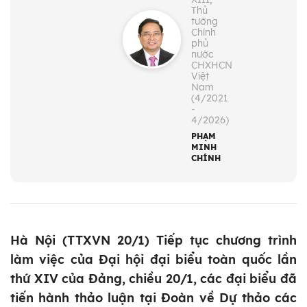
Thủ
tướng
Chính
phủ
nước
CHXHCN
Việt
Nam
(4/2021
-
4/2026)
PHẠM
MINH
CHÍNH
Hà Nội (TTXVN 20/1) Tiếp tục chương trình
làm việc của Đại hội đại biểu toàn quốc lần
thứ XIV của Đảng, chiều 20/1, các đại biểu đã
tiến hành thảo luận tại Đoàn về Dự thảo các