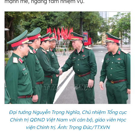
mạnh mẽ, ngang tầm nhiệm vụ.
Đại tướng Nguyễn Trọng Nghĩa, Chủ nhiệm Tổng cục
Chính trị QĐND Việt Nam với cán bộ, giáo viên Học
viện Chính trị. Ảnh: Trọng Đức/TTXVN