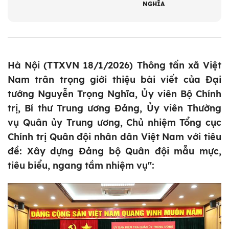
NGHĨA
Hà Nội (TTXVN 18/1/2026) Thông tấn xã Việt
Nam trân trọng giới thiệu bài viết của Đại
tướng Nguyễn Trọng Nghĩa, Ủy viên Bộ Chính
trị, Bí thư Trung ương Đảng, Ủy viên Thường
vụ Quân ủy Trung ương, Chủ nhiệm Tổng cục
Chính trị Quân đội nhân dân Việt Nam với tiêu
đề: Xây dựng Đảng bộ Quân đội mẫu mực,
tiêu biểu, ngang tầm nhiệm vụ":