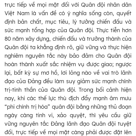
trực tiếp về mọi mặt đối với Quân đội nhân dân
Việt Nam là vấn đề có ý nghĩa sống còn, quyết
định bản chất, mục tiêu, lý tưởng chiến đấu và
sức mạnh tổng hợp của Quân đội. Thực tiễn hơn
80 năm xây dựng, chiến đấu và trưởng thành của
Quân đội ta khẳng định rõ, giữ vững và thực hiện
nghiêm nguyên tắc này bảo đảm cho Quân đội
hoàn thành xuất sắc nhiệm vụ được giao; ngược
lại, bất kỳ sự mơ hồ, lơi lỏng nào về vai trò lãnh
đạo của Đảng đều làm suy giảm sức mạnh chính
trị-tinh thần của Quân đội. Trong bối cảnh hiện
nay, khi các thế lực thù địch đẩy mạnh âm mưu
“phi chính trị hóa” quân đội bằng những thủ đoạn
ngày càng tinh vi, xảo quyệt, thì yêu cầu giữ
vững nguyên tắc Đảng lãnh đạo Quân đội tuyệt
đối, trực tiếp về mọi mặt càng phải được đặt lên