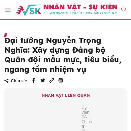
Đại tướng Nguyễn Trọng
Nghĩa: Xây dựng Đảng bộ
Quân đội mẫu mực, tiêu biểu,
ngang tầm nhiệm vụ
Chia sẻ:
NHÂN VẬT LIÊN QUAN
Ủy
viên
Bộ
Chính
trị;