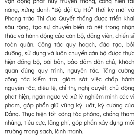
vận động phát huy truyền thống, cống hiến tài
năng, xứng danh “Bộ đội Cụ Hồ” thời kỳ mới và
Phong trào Thi đua Quyết thắng được triển khai
sâu rộng, tạo sự chuyển biến rõ nét trong nhận
thức và hành động của cán bộ, đảng viên, chiến sĩ
toàn quân. Công tác quy hoạch, đào tạo, bồi
dưỡng, sử dụng và luân chuyển cán bộ được thực
hiện đồng bộ, bài bản, bảo đảm dân chủ, khách
quan đúng quy trình, nguyên tắc. Tăng cường
công tác kiểm tra, giám sát việc chấp hành
nguyên tắc, điều lệ, chỉ thị, nghị quyết; chủ động
phát hiện, ngăn ngừa và xử lý nghiêm minh các vi
phạm, góp phần giữ vững kỷ luật, kỷ cương của
Đảng. Thực hiện tốt công tác phòng, chống tham
nhũng, tiêu cực, lãng phí, góp phần xây dựng môi
trường trong sạch, lành mạnh.