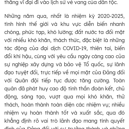
thắng vĩ đại đi vào lịch sử vẻ vang của dân tộc.
Những năm qua, nhất là nhiệm kỳ 2020-2025,
tình hình thế giới và khu vực diễn biến nhanh
chóng, phức tạp, khó lường; đất nước ta đối mặt
với nhiều khó khăn, thách thức, đặc biệt là những
tác động của đại dịch COVID-19, thiên tai, biến
đổi khí hậu, cùng với yêu cầu ngày càng cao của
sự nghiệp xây dựng và bảo vệ Tổ quốc, sự lãnh
đạo tuyệt đối, trực tiếp về mọi mặt của Đảng đối
với Quân đội tiếp tục được tăng cường. Toàn
quân đã phát huy cao độ tinh thần đoàn kết, chủ
động, sáng tạo, vượt qua mọi khó khăn, thử
thách, hoàn thành toàn diện các nhiệm vụ; nhiều
nhiệm vụ hoàn thành tốt và xuất sắc, qua đó
khẳng định rõ vai trò lãnh đạo mang tính quyết
định của Đảng đối với sự trưởng thành và những