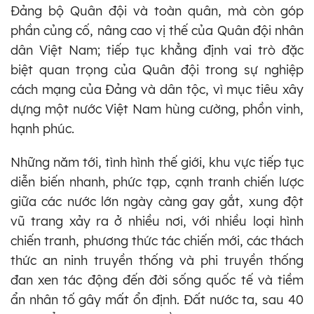
Đảng bộ Quân đội và toàn quân, mà còn góp
phần củng cố, nâng cao vị thế của Quân đội nhân
dân Việt Nam; tiếp tục khẳng định vai trò đặc
biệt quan trọng của Quân đội trong sự nghiệp
cách mạng của Đảng và dân tộc, vì mục tiêu xây
dựng một nước Việt Nam hùng cường, phồn vinh,
hạnh phúc.
Những năm tới, tình hình thế giới, khu vực tiếp tục
diễn biến nhanh, phức tạp, cạnh tranh chiến lược
giữa các nước lớn ngày càng gay gắt, xung đột
vũ trang xảy ra ở nhiều nơi, với nhiều loại hình
chiến tranh, phương thức tác chiến mới, các thách
thức an ninh truyền thống và phi truyền thống
đan xen tác động đến đời sống quốc tế và tiềm
ẩn nhân tố gây mất ổn định. Đất nước ta, sau 40