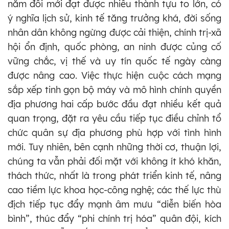
năm đổi mới đạt được nhiều thành tựu to lớn, có
ý nghĩa lịch sử, kinh tế tăng trưởng khá, đời sống
nhân dân không ngừng được cải thiện, chính trị-xã
hội ổn định, quốc phòng, an ninh được củng cố
vững chắc, vị thế và uy tín quốc tế ngày càng
được nâng cao. Việc thực hiện cuộc cách mạng
sắp xếp tinh gọn bộ máy và mô hình chính quyền
địa phương hai cấp bước đầu đạt nhiều kết quả
quan trọng, đặt ra yêu cầu tiếp tục điều chỉnh tổ
chức quân sự địa phương phù hợp với tình hình
mới. Tuy nhiên, bên cạnh những thời cơ, thuận lợi,
chúng ta vẫn phải đối mặt với không ít khó khăn,
thách thức, nhất là trong phát triển kinh tế, nâng
cao tiềm lực khoa học-công nghệ; các thế lực thù
địch tiếp tục đẩy mạnh âm mưu “diễn biến hòa
bình”, thúc đẩy “phi chính trị hóa” quân đội, kích