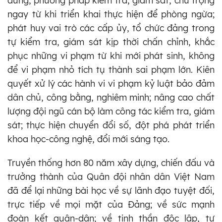
dung, phương pháp kiểm tra, giám sát, chú trọng
ngay từ khi triển khai thực hiện để phòng ngừa;
phát huy vai trò các cấp ủy, tổ chức đảng trong
tự kiểm tra, giám sát kịp thời chấn chỉnh, khắc
phục những vi phạm từ khi mới phát sinh, không
để vi phạm nhỏ tích tụ thành sai phạm lớn. Kiên
quyết xử lý các hành vi vi phạm kỷ luật bảo đảm
dân chủ, công bằng, nghiêm minh; nâng cao chất
lượng đội ngũ cán bộ làm công tác kiểm tra, giám
sát; thực hiện chuyển đổi số, đột phá phát triển
khoa học-công nghệ, đổi mới sáng tạo.
Truyền thống hơn 80 năm xây dựng, chiến đấu và
trưởng thành của Quân đội nhân dân Việt Nam
đã để lại những bài học về sự lãnh đạo tuyệt đối,
trực tiếp về mọi mặt của Đảng; về sức mạnh
đoàn kết quân-dân; về tinh thần độc lập, tự