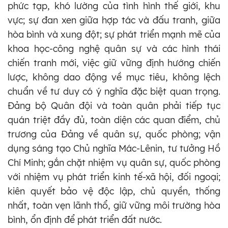
phức tạp, khó lường của tình hình thế giới, khu
vực; sự đan xen giữa hợp tác và đấu tranh, giữa
hòa bình và xung đột; sự phát triển mạnh mẽ của
khoa học-công nghệ quân sự và các hình thái
chiến tranh mới, việc giữ vững định hướng chiến
lược, không dao động về mục tiêu, không lệch
chuẩn về tư duy có ý nghĩa đặc biệt quan trọng.
Đảng bộ Quân đội và toàn quân phải tiếp tục
quán triệt đầy đủ, toàn diện các quan điểm, chủ
trương của Đảng về quân sự, quốc phòng; vận
dụng sáng tạo Chủ nghĩa Mác-Lênin, tư tưởng Hồ
Chí Minh; gắn chặt nhiệm vụ quân sự, quốc phòng
với nhiệm vụ phát triển kinh tế-xã hội, đối ngoại;
kiên quyết bảo vệ độc lập, chủ quyền, thống
nhất, toàn vẹn lãnh thổ, giữ vững môi trường hòa
bình, ổn định để phát triển đất nước.