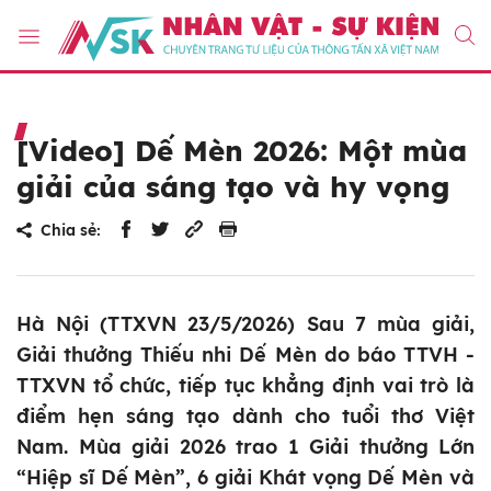
[Video] Dế Mèn 2026: Một mùa
giải của sáng tạo và hy vọng
Chia sẻ:
Hà Nội (TTXVN 23/5/2026) Sau 7 mùa giải,
Giải thưởng Thiếu nhi Dế Mèn do báo TTVH -
TTXVN tổ chức, tiếp tục khẳng định vai trò là
điểm hẹn sáng tạo dành cho tuổi thơ Việt
Nam. Mùa giải 2026 trao 1 Giải thưởng Lớn
“Hiệp sĩ Dế Mèn”, 6 giải Khát vọng Dế Mèn và