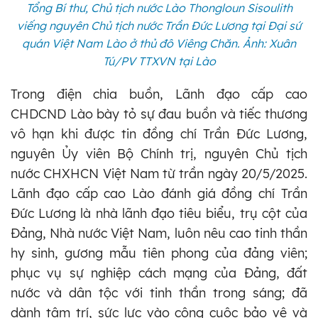
Tổng Bí thư, Chủ tịch nước Lào Thongloun Sisoulith
viếng nguyên Chủ tịch nước Trần Đức Lương tại Đại sứ
quán Việt Nam Lào ở thủ đô Viêng Chăn. Ảnh: Xuân
Tú/PV TTXVN tại Lào
Trong điện chia buồn, Lãnh đạo cấp cao
CHDCND Lào bày tỏ sự đau buồn và tiếc thương
vô hạn khi được tin đồng chí Trần Đức Lương,
nguyên Ủy viên Bộ Chính trị, nguyên Chủ tịch
nước CHXHCN Việt Nam từ trần ngày 20/5/2025.
Lãnh đạo cấp cao Lào đánh giá đồng chí Trần
Đức Lương là nhà lãnh đạo tiêu biểu, trụ cột của
Đảng, Nhà nước Việt Nam, luôn nêu cao tinh thần
hy sinh, gương mẫu tiên phong của đảng viên;
phục vụ sự nghiệp cách mạng của Đảng, đất
nước và dân tộc với tinh thần trong sáng; đã
dành tâm trí, sức lực vào công cuộc bảo vệ và