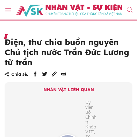
Điện, thư chia buồn nguyên
Chủ tịch nước Trần Đức Lương
từ trần
Chia sẻ:
NHÂN VẬT LIÊN QUAN
Ủy
viên
Bộ
Chính
trị
Khóa
VIII,
IX;