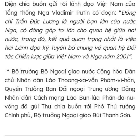
Điện chia buồn gửi tới lãnh đạo Việt Nam của
Tổng thống Nga Vladimir Putin có đoạn: “
Đồng
chí Trần Đức Lương là người bạn lớn của nước
Nga, có đóng góp to lớn cho quan hệ giữa hai
nước, trong đó, kết quả quan trọng nhất là việc
hai Lãnh đạo ký Tuyên bố chung về quan hệ Đối
tác Chiến lược giữa Việt Nam và Nga năm 2001”.
*
Bộ trưởng Bộ Ngoại giao nước Cộng hòa Dân
chủ Nhân dân Lào Thoong-xa-vẳn Phôm-vi-hản,
Quyền Trưởng Ban Đối ngoại Trung ương Đảng
Nhân dân Cách mạng Lào Bun-lửa Phăn-đa-nu-
vông đã gửi Thư chia buồn tới Phó Thủ tướng
Chính phủ, Bộ trưởng Ngoại giao Bùi Thanh Sơn.