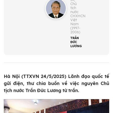
Chủ
tịch
nước
CHXHCN
Việt
Nam
(1997-
2006)
TRẦN
ĐỨC
LƯƠNG
Hà Nội (TTXVN 24/5/2025) Lãnh đạo quốc tế
gửi điện, thư chia buồn về việc nguyên Chủ
tịch nước Trần Đức Lương từ trần.