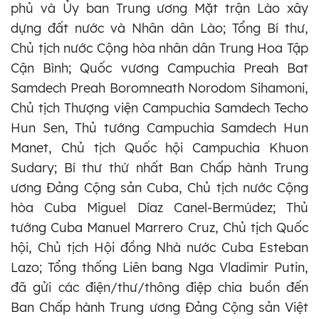
phủ và Ủy ban Trung ương Mặt trận Lào xây
dựng đất nước và Nhân dân Lào; Tổng Bí thư,
Chủ tịch nước Cộng hòa nhân dân Trung Hoa Tập
Cận Bình; Quốc vương Campuchia Preah Bat
Samdech Preah Boromneath Norodom Sihamoni,
Chủ tịch Thượng viện Campuchia Samdech Techo
Hun Sen, Thủ tướng Campuchia Samdech Hun
Manet, Chủ tịch Quốc hội Campuchia Khuon
Sudary; Bí thư thứ nhất Ban Chấp hành Trung
ương Đảng Cộng sản Cuba, Chủ tịch nước Cộng
hòa Cuba Miguel Díaz Canel-Bermúdez; Thủ
tướng Cuba Manuel Marrero Cruz, Chủ tịch Quốc
hội, Chủ tịch Hội đồng Nhà nước Cuba Esteban
Lazo; Tổng thống Liên bang Nga Vladimir Putin,
đã gửi các điện/thư/thông điệp chia buồn đến
Ban Chấp hành Trung ương Đảng Cộng sản Việt