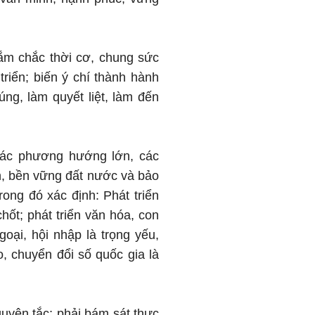
nắm chắc thời cơ, chung sức
riển; biến ý chí thành hành
úng, làm quyết liệt, làm đến
 các phương hướng lớn, các
nh, bền vững đất nước và bảo
ong đó xác định: Phát triển
hốt; phát triển văn hóa, con
oại, hội nhập là trọng yếu,
, chuyển đổi số quốc gia là
guyên tắc; phải bám sát thực