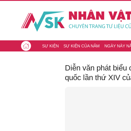
SỰ KIỆN
SỰ KIỆN CỦA NĂM
NGÀY NÀY N
Diễn văn phát biểu 
quốc lần thứ XIV c