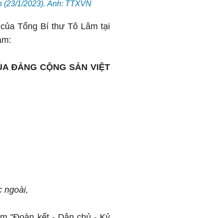
n (23/1/2023). Ảnh: TTXVN
u của Tổng Bí thư Tô Lâm tại
am:
CỦA ĐẢNG CỘNG SẢN VIỆT
c ngoài,
m "Đoàn kết - Dân chủ - Kỷ