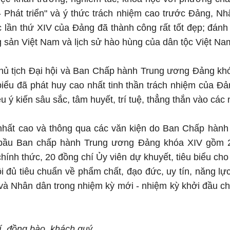
 Phát triển" và ý thức trách nhiệm cao trước Đảng, Nh
c lần thứ XIV của Đảng đã thành công rất tốt đẹp; đán
 sản Việt Nam và lịch sử hào hùng của dân tộc Việt Na
ủ tịch Đại hội và Ban Chấp hành Trung ương Đảng khóa
biểu đã phát huy cao nhất tinh thần trách nhiệm của Đả
u ý kiến sâu sắc, tâm huyết, trí tuệ, thẳng thắn vào các 
 nhất cao và thông qua các văn kiện do Ban Chấp hành
ã bầu Ban chấp hành Trung ương Đảng khóa XIV gồm 2
hính thức, 20 đồng chí Ủy viên dự khuyết, tiêu biểu cho
ội đủ tiêu chuẩn về phẩm chất, đạo đức, uy tín, năng lực
 và Nhân dân trong nhiệm kỳ mới - nhiệm kỳ khởi đầu 
, đồng bào, khách quý,