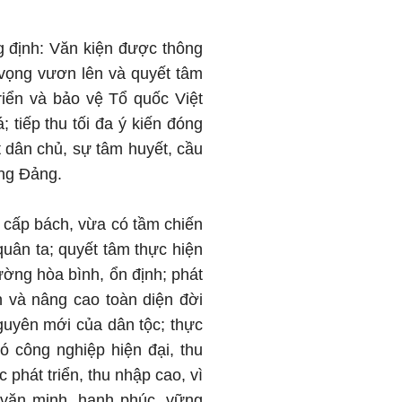
ẳng định: Văn kiện được thông
át vọng vươn lên và quyết tâm
riển và bảo vệ Tổ quốc Việt
 tiếp thu tối đa ý kiến đóng
 dân chủ, sự tâm huyết, cầu
ựng Đảng.
h cấp bách, vừa có tầm chiến
quân ta; quyết tâm thực hiện
ường hòa bình, ổn định; phát
n và nâng cao toàn diện đời
nguyên mới của dân tộc; thực
ó công nghiệp hiện đại, thu
phát triển, thu nhập cao, vì
 văn minh, hạnh phúc, vững