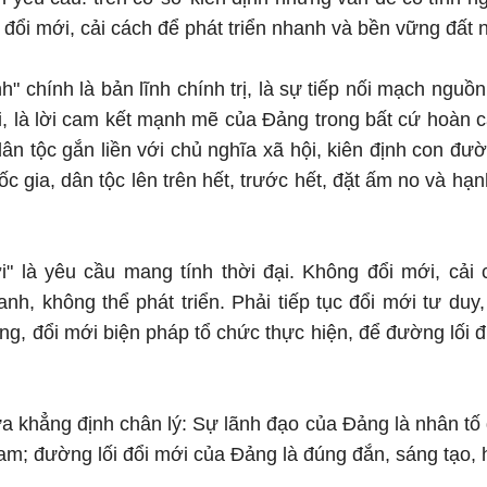
 đổi mới, cải cách để phát triển nhanh và bền vững đất 
nh" chính là bản lĩnh chính trị, là sự tiếp nối mạch nguồ
, là lời cam kết mạnh mẽ của Đảng trong bất cứ hoàn c
dân tộc gắn liền với chủ nghĩa xã hội, kiên định con đườ
uốc gia, dân tộc lên trên hết, trước hết, đặt ấm no và hạ
i" là yêu cầu mang tính thời đại. Không đổi mới, cải 
anh, không thể phát triển. Phải tiếp tục đổi mới tư duy,
ng, đổi mới biện pháp tổ chức thực hiện, để đường lối đ
ữa khẳng định chân lý: Sự lãnh đạo của Đảng là nhân tố 
m; đường lối đổi mới của Đảng là đúng đắn, sáng tạo, 