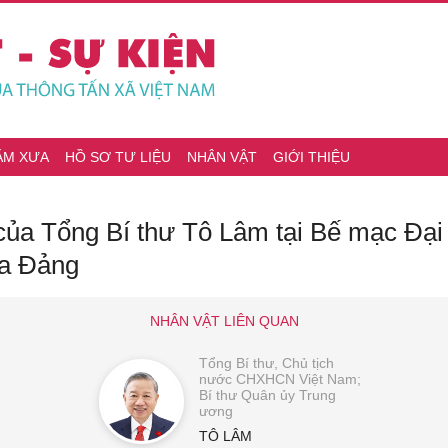
ĂM XƯA
HỒ SƠ TƯ LIỆU
NHÂN VẬT
GIỚI THIỆU
của Tổng Bí thư Tô Lâm tại Bế mạc Đại 
ủa Đảng
NHÂN VẬT LIÊN QUAN
Tổng Bí thư, Chủ tịch
nước CHXHCN Việt Nam;
Bí thư Quân ủy Trung
ương
TÔ LÂM