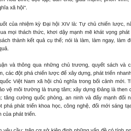
hĩa xã hội".
uốt của nhiệm kỳ Đại hội XIV là: Tự chủ chiến lược, 
ua mọi thách thức, khơi dậy mạnh mẽ khát vọng phát t
sách thành kết quả cụ thể; nói là làm, làm ngay, làm đ
quả.
luận và thông qua những chủ trương, quyết sách và
m, các đột phá chiến lược để xây dựng, phát triển nha
uốc Việt Nam xã hội chủ nghĩa trong bối cảnh mới. Tr
 bảo vệ môi trường là trung tâm; xây dựng Đảng là then c
g; tăng cường quốc phòng, an ninh và đẩy mạnh đối ng
 phá phát triển khoa học, công nghệ, đổi mới sáng tạo
 của phát triển.
 yêu cầu: trên cơ sở kiên định những vấn đề có tính n