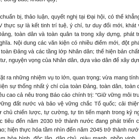
 chuẩn bị, thảo luận, quyết nghị tại Đại hội, có thể kh
V thực sự là kết tinh trí tuệ, ý chí, tư duy đổi mới, kh
Đảng, toàn dân và toàn quân ta trong xây dựng, phát t
hĩa. Nội dung các văn kiện có nhiều điểm mới, đột phá;
toàn Đảng và các tầng lớp Nhân dân; thể hiện bản chất
m tư, nguyện vọng của Nhân dân, dựa vào dân để xây d
đặt ra những nhiệm vụ to lớn, quan trọng; vừa mang tín
 hiện sự thống nhất ý chí của toàn Đảng, toàn dân, toàn 
u cao cả nêu trong Báo cáo chính trị: "Giữ vững môi tr
 vững đất nước và bảo vệ vững chắc Tổ quốc; cải thiệ
 chủ chiến lược, tự cường, tự tin tiến mạnh trong kỷ 
c tiêu đến năm 2030 trở thành nước đang phát triển c
ao; hiện thực hóa tầm nhìn đến năm 2045 trở thành nước 
m hòa bình, độc lập, dân chủ, giàu mạnh, phồn vinh,