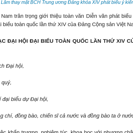
 Lâm thay mặt BCH Trung ương Đảng khóa XIV phát biểu ý kiế
 Nam trân trọng giới thiệu toàn văn Diễn văn phát biể
i biểu toàn quốc lần thứ XIV của Đảng Cộng sản Việt N
ẠC ĐẠI HỘI ĐẠI BIỂU TOÀN QUỐC LẦN THỨ XIV 
h Đại hội,
 quý,
 đại biểu dự Đại hội,
g chí, đồng bào, chiến sĩ cả nước và đồng bào ta ở nướ
iệc khẩn trương, nghiêm túc, khoa học với phương châ