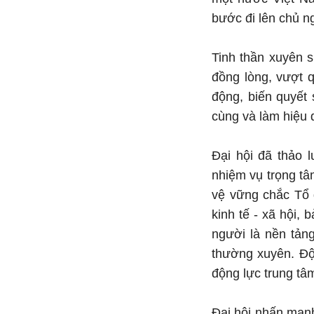
bước đi lên chủ ng
Tinh thần xuyên s
đồng lòng, vượt q
động, biến quyết 
cùng và làm hiệu 
Đại hội đã thảo 
nhiệm vụ trọng tâ
vệ vững chắc Tổ q
kinh tế - xã hội,
người là nền tản
thường xuyên. Đột
động lực trung tâm
Đại hội nhấn mạnh