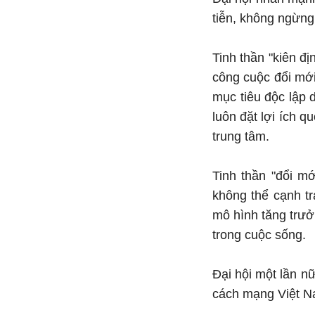
tiễn, không ngừng
Tinh thần "kiên đị
công cuộc đổi mới
mục tiêu độc lập 
luôn đặt lợi ích q
trung tâm.
Tinh thần "đổi mớ
không thể cạnh tr
mô hình tăng trưở
trong cuộc sống.
Đại hội một lần n
cách mạng Việt Na