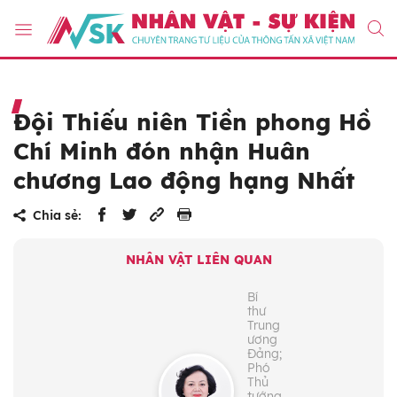
Đội Thiếu niên Tiền phong Hồ
Chí Minh đón nhận Huân
chương Lao động hạng Nhất
Chia sẻ:
NHÂN VẬT LIÊN QUAN
Bí
thư
Trung
ương
Đảng;
Phó
Thủ
tướng