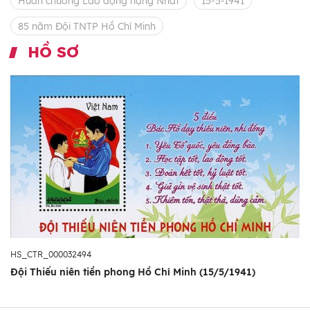
Huân chương Lao động hạng Nhất
15-5-1941
85 năm Đội TNTP Hồ Chí Minh
HỒ SƠ
HS_CTR_000032494
Đội Thiếu niên tiền phong Hồ Chí Minh (15/5/1941)