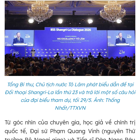
Tổng Bí thư, Chủ tịch nước Tô Lâm phát biểu dẫn đề tại
Đối thoại Shangri-La lần thứ 23 và trả lời một số câu hỏi
của đại biểu tham dự, tối 29/5. Ảnh: Thống
Nhất/TTXVN
Từ góc nhìn của chuyên gia, học giả về chính trị
quốc tế, Đại sứ Phạm Quang Vinh (nguyên Thứ
trưởng Bộ Ngoại giao) và Tiến sĩ Đào Ngọc Báu