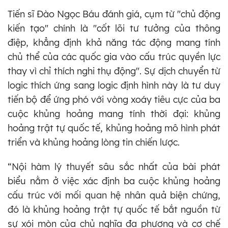
Tiến sĩ Đào Ngọc Báu đánh giá, cụm từ "chủ động
kiến tạo" chính là "cốt lõi tư tưởng của thông
điệp, khẳng định khả năng tác động mang tính
chủ thể của các quốc gia vào cấu trúc quyền lực
thay vì chỉ thích nghi thụ động". Sự dịch chuyển từ
logic thích ứng sang logic định hình này là tư duy
tiến bộ để ứng phó với vòng xoáy tiêu cực của ba
cuộc khủng hoảng mang tính thời đại: khủng
hoảng trật tự quốc tế, khủng hoảng mô hình phát
triển và khủng hoảng lòng tin chiến lược.
“Nội hàm lý thuyết sâu sắc nhất của bài phát
biểu nằm ở việc xác định ba cuộc khủng hoảng
cấu trúc với mối quan hệ nhân quả biện chứng,
đó là khủng hoảng trật tự quốc tế bắt nguồn từ
sự xói mòn của chủ nghĩa đa phương và cơ chế