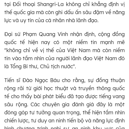
tại Đối thoại Shangri-La không chỉ khẳng định vị
thế quốc gia mà còn ghi dấu ấn sâu đậm về năng
lực và uy tín của cá nhân nhà lãnh đạo.
Đại sứ Phạm Quang Vinh nhận định, cộng đồng
quốc tế hiện nay có một niềm tin mạnh mẽ
"không chỉ về vị thế của Việt Nam mà còn niềm
tin vào tầm nhìn của người lãnh đạo Việt Nam đó
là Tổng Bí thư, Chủ tịch nước".
Tiến sĩ Đào Ngọc Báu cho rằng, sự đồng thuận
rộng rãi từ giới học thuật và truyền thông quốc
tế cho thấy bài phát biểu đã tạo được tiếng vang
sâu rộng. Các chuyên gia đánh giá đây là một
đóng góp tư tưởng quan trọng, thể hiện tầm nhìn
chiến lược, tư duy an ninh tiến bộ và năng lực định
hình chương trình nghị sự an ninh khu vực của