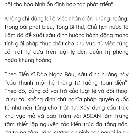
hội cho hòa bình ổn định hợp tác phát triển".
Không chỉ dừng lại ở việc nhận diện khủng hoảng,
trong bài phát biểu, Tổng Bí thư, Chủ tịch nước Tô
Lâm đã đề xuất sáu định hướng hành động mang
tính giải pháp thực chất cho khu vực, từ việc củng
cố trật tự dựa trên luật lệ đến quản trị phòng
ngừa khủng hoảng.
Theo Tiến sĩ Đào Ngọc Báu, sáu định hướng này
“cấu thành một hệ thống tư tưởng toàn diện”.
Theo đó, củng cố vai trò của luật lệ và đối thoại
là sự tái khẳng định chủ nghĩa pháp quyền quốc
tế như nền tảng cho trật tự. Xây dựng cấu trúc
khu vực mở và bao trùm với ASEAN làm trung
tâm thiết lập nguyên tắc kiến trúc đa tầng nấc,
đa trung tâm. Tăng cường an ninh con người là sự