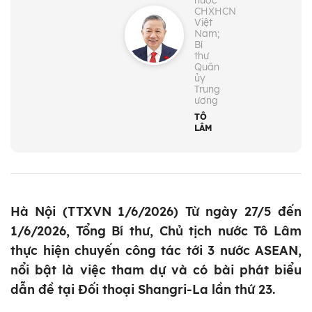
nước
CHXHCN
Việt
Nam;
Bí
thư
Quân
ủy
Trung
ương
TÔ
LÂM
Hà Nội (TTXVN 1/6/2026) Từ ngày 27/5 đến
1/6/2026, Tổng Bí thư, Chủ tịch nước Tô Lâm
thực hiện chuyến công tác tới 3 nước ASEAN,
nổi bật là việc tham dự và có bài phát biểu
dẫn đề tại Đối thoại Shangri-La lần thứ 23.