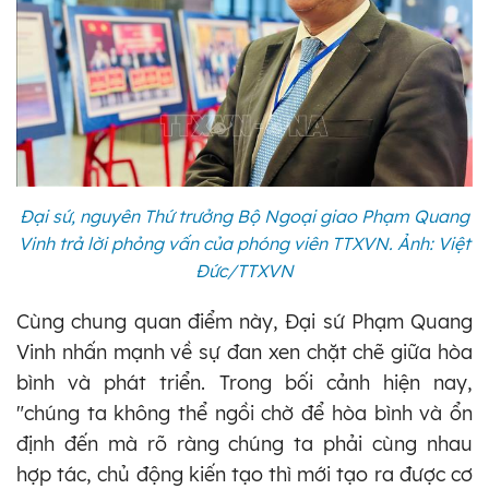
Đại sứ, nguyên Thứ trưởng Bộ Ngoại giao Phạm Quang
Vinh trả lời phỏng vấn của phóng viên TTXVN. Ảnh: Việt
Đức/TTXVN
Cùng chung quan điểm này, Đại sứ Phạm Quang
Vinh nhấn mạnh về sự đan xen chặt chẽ giữa hòa
bình và phát triển. Trong bối cảnh hiện nay,
"chúng ta không thể ngồi chờ để hòa bình và ổn
định đến mà rõ ràng chúng ta phải cùng nhau
hợp tác, chủ động kiến tạo thì mới tạo ra được cơ