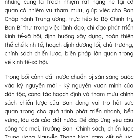
nhưng cũng là trách nhiệm rất nặng nề tại cơ
quan có nhiệm vụ tham mưu, giúp việc cho Ban
Chấp hành Trung ương, trực tiếp là Bộ Chính trị,
Ban Bí thư trong việc lãnh đạo, chỉ đạo phát triển
kinh tế-xã hội, định hướng xây dựng, hoàn thiện
thể chế kinh tế, hoạch định đường lối, chủ trương,
chính sách chiến lược, biện pháp lớn quan trọng
về kinh tế-xã hội.
Trong bối cảnh đất nước chuẩn bị sẵn sàng bước
vào kỷ nguyên mới - kỷ nguyên vươn mình của
dân tộc, công tác hoạch định và tham mưu chính
sách chiến lược của Ban đóng vai trò hết sức
quan trọng cho quá trình phát triển nhanh, bền
vững, lâu dài của đất nước. Để đáp ứng yêu cầu
công tác mới, Trưởng Ban Chính sách, chiến lược
Trung ương Nguyễn Thanh Nghị cam kết nỗ lực,