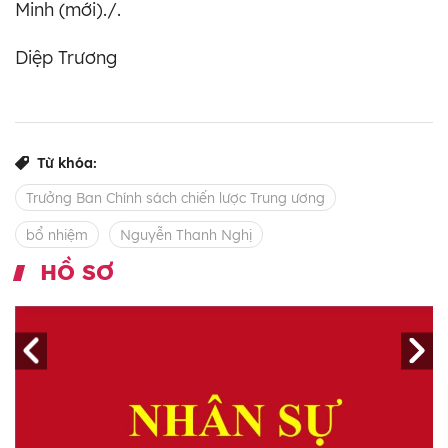
Minh (mới)./.
Diệp Trương
Từ khóa:
Trưởng Ban Chính sách chiến lược Trung ương
bổ nhiệm
Nguyễn Thanh Nghị
HỒ SƠ