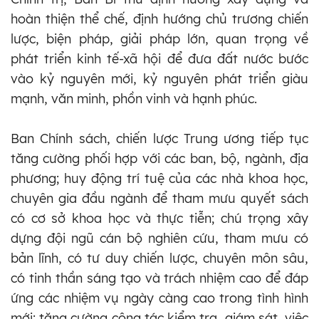
hoàn thiện thể chế, định hướng chủ trương chiến
lược, biện pháp, giải pháp lớn, quan trọng về
phát triển kinh tế-xã hội để đưa đất nước bước
vào kỷ nguyên mới, kỷ nguyên phát triển giàu
mạnh, văn minh, phồn vinh và hạnh phúc.
Ban Chính sách, chiến lược Trung ương tiếp tục
tăng cường phối hợp với các ban, bộ, ngành, địa
phương; huy động trí tuệ của các nhà khoa học,
chuyên gia đầu ngành để tham mưu quyết sách
có cơ sở khoa học và thực tiễn; chú trọng xây
dựng đội ngũ cán bộ nghiên cứu, tham mưu có
bản lĩnh, có tư duy chiến lược, chuyên môn sâu,
có tinh thần sáng tạo và trách nhiệm cao để đáp
ứng các nhiệm vụ ngày càng cao trong tình hình
mới; tăng cường công tác kiểm tra, giám sát, việc