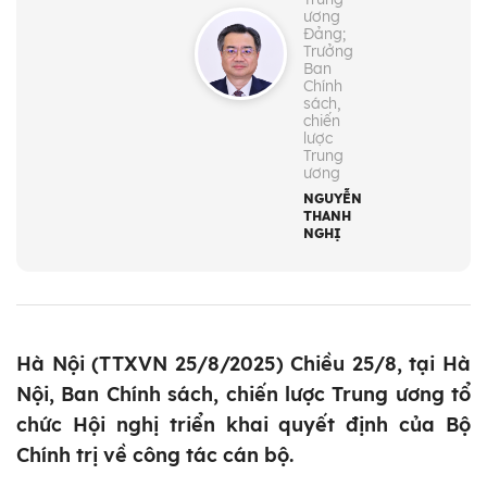
ương
Đảng;
Trưởng
Ban
Chính
sách,
chiến
lược
Trung
ương
NGUYỄN
THANH
NGHỊ
Hà Nội (TTXVN 25/8/2025) Chiều 25/8, tại Hà
Nội, Ban Chính sách, chiến lược Trung ương tổ
chức Hội nghị triển khai quyết định của Bộ
Chính trị về công tác cán bộ.