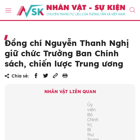
Đồng chí Nguyễn Thanh Nghị
giữ chức Trưởng Ban Chính
sách, chiến lược Trung ương
Chia sẻ:
NHÂN VẬT LIÊN QUAN
Ủy
viên
Bộ
Chính
trị;
Bí
thư
Trung