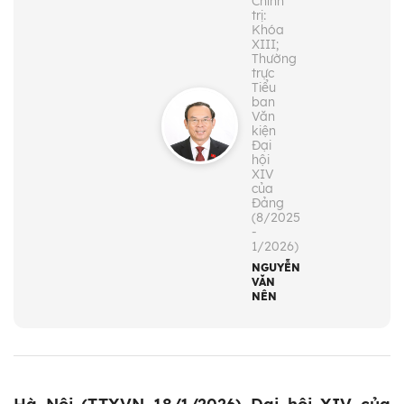
Chính
trị:
Khóa
XIII;
Thường
trực
Tiểu
ban
Văn
kiện
Đại
hội
XIV
của
Đảng
(8/2025
-
1/2026)
NGUYỄN
VĂN
NÊN