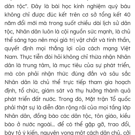
dân tộc". Đây là bài học kinh nghiệm quý báu
không chỉ được đúc kết trên cơ sở tổng kết 40
năm đổi mới mà trong suốt chiều dài lịch sử dân
tộc, Nhân dân luôn là cội nguồn sức mạnh, là chủ
thể sáng tạo nên mọi giá trị vật chất và tinh thần,
quyết định mọi thắng lợi của cách mạng Việt
Nam. Thực tiễn đòi hỏi không chỉ thừa nhận Nhân
dân là trung tâm, là mục tiêu của sự phát triển,
mà còn phải nhận thức đúng đắn và sâu sắc
Nhân dân là chủ thể trực tiếp tham gia hoạch
định, tổ chức, giám sát và thụ hưởng thành quả
phát triển đất nước. Trong đó, Mặt trận Tổ quốc
phải thật sự là diễn đàn rộng rãi của mọi tầng lớp
Nhân dân, đồng bào các dân tộc, tôn giáo, kiều
bào ở nước ngoài… để có thể gặp gỡ, trao đổi,
bày tỏ ý kiến, nguyện vọng một cách dân chủ, cởi