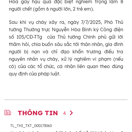
Hòa gây hậu quả đặc biệt nghiêm trọng làm 8
người chết (gồm 6 người lớn, 2 trẻ em).
Sau khi vụ cháy xảy ra, ngày 7/7/2025, Phó Thủ
tướng Thường trực Nguyễn Hòa Bình ký Công điện
số 105/CĐ-TTg của Thủ tướng Chính phủ gửi lời
thăm hỏi, chia buồn sâu sắc tới thân nhân, gia đình
người bị nạn và chỉ đạo khẩn trương điều tra
nguyên nhân vụ cháy, xử lý nghiêm vi phạm (nếu
có) của các tổ chức, cá nhân liên quan theo đúng
quy định của pháp luật.
THÔNG TIN
4
TL_THI_TXT_000173060