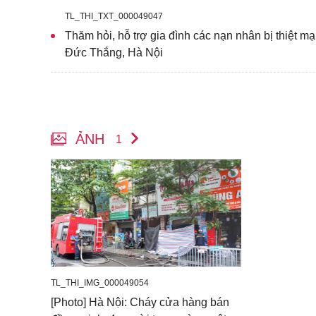
TL_THI_TXT_000049047
Thăm hỏi, hỗ trợ gia đình các nạn nhân bị thiệt m
Đức Thắng, Hà Nội
ẢNH
1
TL_THI_IMG_000049054
[Photo] Hà Nội: Cháy cửa hàng bán