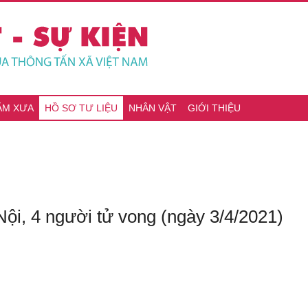
ĂM XƯA
HỒ SƠ TƯ LIỆU
NHÂN VẬT
GIỚI THIỆU
ội, 4 người tử vong (ngày 3/4/2021)