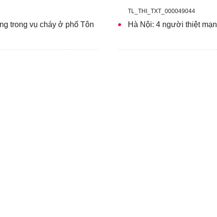
TL_THI_TXT_000049044
ạng trong vụ cháy ở phố Tôn
Hà Nội: 4 người thiệt mạn