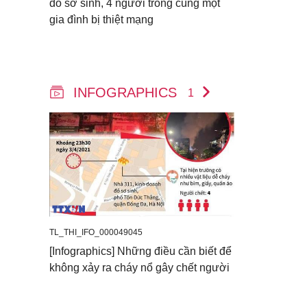
đồ sơ sinh, 4 người trong cùng một
gia đình bị thiệt mạng
INFOGRAPHICS
1
TL_THI_IFO_000049045
[Infographics] Những điều cần biết để
không xảy ra cháy nổ gây chết người