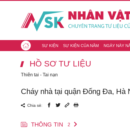
SỰ KIỆN
SỰ KIỆN CỦA NĂM
NGÀY NÀY N
HỒ SƠ TƯ LIỆU
Thiên tai - Tai nạn
Cháy nhà tại quận Đống Đa, Hà N
Chia sẻ:
THÔNG TIN
2